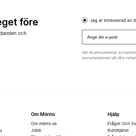
eget före
Jag är intresserad av
judanden och
När du prenumererar, acceptera
prenumerationen på våra nyhe
Om Miinto
Hjälp
Om miinto.se
Frågor Och S
Jobb
Kundtjänst
et