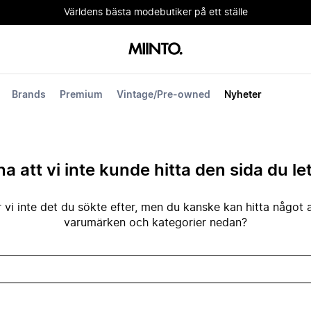
Världens bästa modebutiker på ett ställe
Brands
Premium
Vintage/Pre-owned
Nyheter
na att vi inte kunde hitta den sida du le
 vi inte det du sökte efter, men du kanske kan hitta något 
varumärken och kategorier nedan?