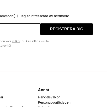
 dammode
Jag är intresserad av herrmode
REGISTRERA DIG
r du våra
villkor
. Du kan alltid avsluta
tsbrev
här.
Annat
var
Handelsvillkor
Personuppgiftslagen