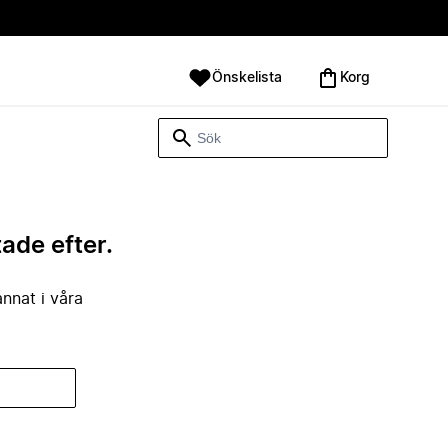
Önskelista
Korg
tade efter.
annat i våra