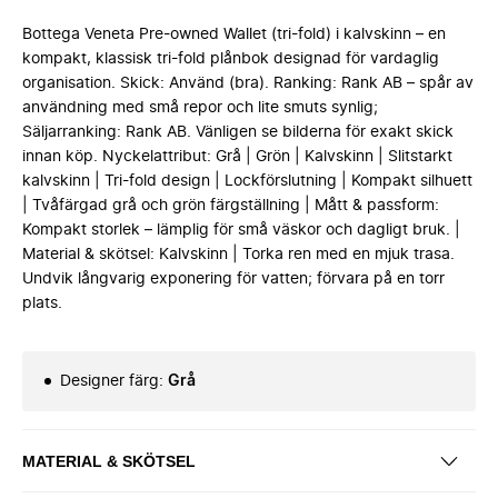
Bottega Veneta Pre-owned Wallet (tri-fold) i kalvskinn – en
kompakt, klassisk tri-fold plånbok designad för vardaglig
organisation. Skick: Använd (bra). Ranking: Rank AB – spår av
användning med små repor och lite smuts synlig;
Säljarranking: Rank AB. Vänligen se bilderna för exakt skick
innan köp. Nyckelattribut: Grå | Grön | Kalvskinn | Slitstarkt
kalvskinn | Tri-fold design | Lockförslutning | Kompakt silhuett
| Tvåfärgad grå och grön färgställning | Mått & passform:
Kompakt storlek – lämplig för små väskor och dagligt bruk. |
Material & skötsel: Kalvskinn | Torka ren med en mjuk trasa.
Undvik långvarig exponering för vatten; förvara på en torr
plats.
Designer färg
:
Grå
MATERIAL & SKÖTSEL