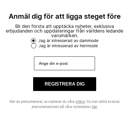
Anmäl dig för att ligga steget före
Bli den första att upptäcka nyheter, exklusiva
erbjudanden och uppdateringar från världens ledande
varumärken.
Jag är intresserad av dammode
Jag är intresserad av herrmode
REGISTRERA DIG
När du prenumererar, accepterar du våra
villkor
. Du kan alltid avsluta
prenumerationen på våra nyhetsbrev
här.