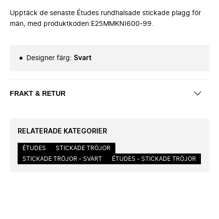
Upptäck de senaste Études rundhalsade stickade plagg för
män, med produktkoden E25MMKNI600-99.
Designer färg
:
Svart
FRAKT & RETUR
RELATERADE KATEGORIER
ÉTUDES
STICKADE TRÖJOR
STICKADE TRÖJOR - SVART
ÉTUDES - STICKADE TRÖJOR