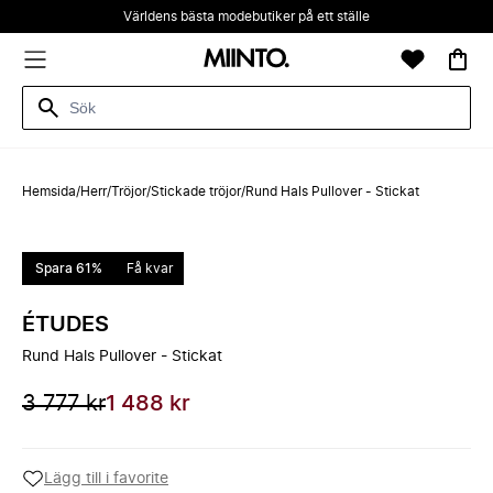
Världens bästa modebutiker på ett ställe
Hemsida
/
Herr
/
Tröjor
/
Stickade tröjor
/
Rund Hals Pullover - Stickat
Spara 61%
Få kvar
ÉTUDES
Rund Hals Pullover - Stickat
3 777 kr
1 488 kr
Lägg till i favorite