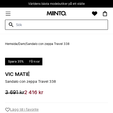
Världens bästa modebutiker på ett ställe
Hemsida
/
Dam
/
Sandalo con zeppa Travel 338
Spara 35%
Få kvar
VIC MATIÉ
Sandalo con zeppa Travel 338
3 691 kr
2 416 kr
Lägg till i favorite