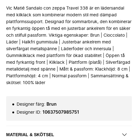
Vic Matié Sandalo con zeppa Travel 338 är en lädersandal
med kilklack som kombinerar modern stil med dämpad
plattformssupport. Designad för sommarbruk, den kombinerar
en fyrkantig öppen tå med en justerbar ankelrem för en säker
och stilfull passform. Viktiga egenskaper: Brun | Cioccolato |
Läder | Halkfri gummisula | Justerbar ankelrem med
silverfärgat metallspänne | Läderfoder och innersula |
Gummikilklack med plattform för ökad stabilitet | Öppen tå
med fyrkantig front | Kilklack | Plattform (platå) | Silverfärgad
metalldetalj med spänne | Mått & passform: Klackhöjd: 8 cm |
Plattformshöjd: 4 cm | Normal passform | Sammansättning &
skötsel: 100% läder
Designer färg
:
Brun
Designer ID
:
10637507985751
MATERIAL & SKÖTSEL