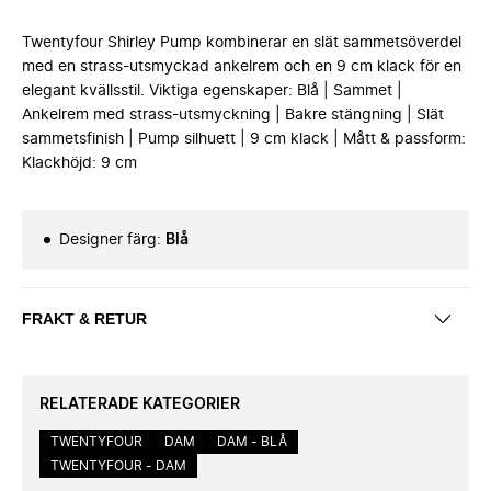
Twentyfour Shirley Pump kombinerar en slät sammetsöverdel
med en strass-utsmyckad ankelrem och en 9 cm klack för en
elegant kvällsstil. Viktiga egenskaper: Blå | Sammet |
Ankelrem med strass-utsmyckning | Bakre stängning | Slät
sammetsfinish | Pump silhuett | 9 cm klack | Mått & passform:
Klackhöjd: 9 cm
Designer färg
:
Blå
FRAKT & RETUR
RELATERADE KATEGORIER
TWENTYFOUR
DAM
DAM - BLÅ
TWENTYFOUR - DAM