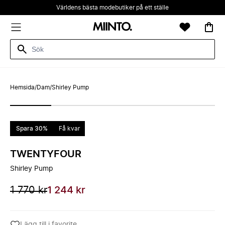
Världens bästa modebutiker på ett ställe
Hemsida
/
Dam
/
Shirley Pump
Spara 30%
Få kvar
TWENTYFOUR
Shirley Pump
1 770 kr
1 244 kr
Lägg till i favorite