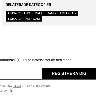
RELATERADE KATEGORIER
LUISA CERANO
DAM
DAM - FLERFÄRGAD
LUISA CERANO - DAM
 dammode
Jag är intresserad av herrmode
REGISTRERA DIG
r du våra
villkor
. Du kan alltid avsluta
tsbrev
här.