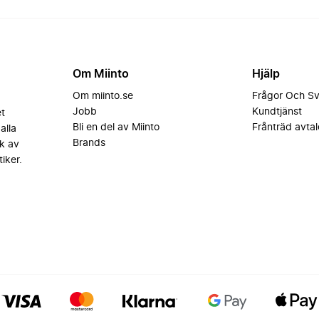
Om Miinto
Hjälp
Om miinto.se
Frågor Och S
Jobb
Kundtjänst
et
Bli en del av Miinto
Frånträd avtal
alla
Brands
k av
iker.