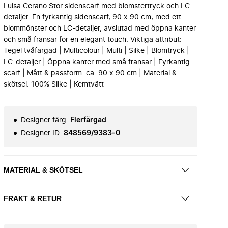
Luisa Cerano Stor sidenscarf med blomstertryck och LC-
detaljer. En fyrkantig sidenscarf, 90 x 90 cm, med ett
blommönster och LC-detaljer, avslutad med öppna kanter
och små fransar för en elegant touch. Viktiga attribut:
Tegel tvåfärgad | Multicolour | Multi | Silke | Blomtryck |
LC-detaljer | Öppna kanter med små fransar | Fyrkantig
scarf | Mått & passform: ca. 90 x 90 cm | Material &
skötsel: 100% Silke | Kemtvätt
Designer färg
:
Flerfärgad
Designer ID
:
848569/9383-0
MATERIAL & SKÖTSEL
FRAKT & RETUR