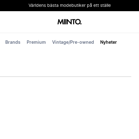
Världens bästa modebutiker på ett ställe
Brands
Premium
Vintage/Pre-owned
Nyheter