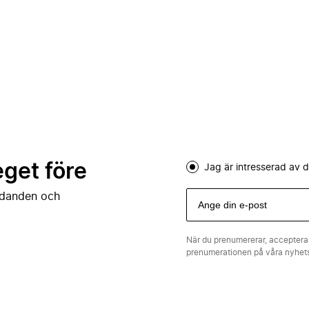
eget före
Jag är intresserad av
judanden och
När du prenumererar, acceptera
prenumerationen på våra nyhe