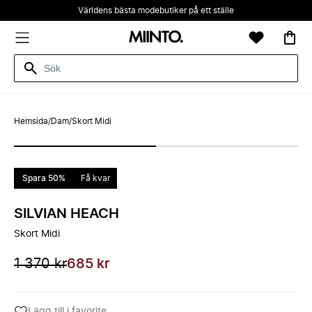
Världens bästa modebutiker på ett ställe
Hemsida
/
Dam
/
Skort Midi
Spara 50%
Få kvar
SILVIAN HEACH
Skort Midi
1 370 kr
685 kr
Lägg till i favorite