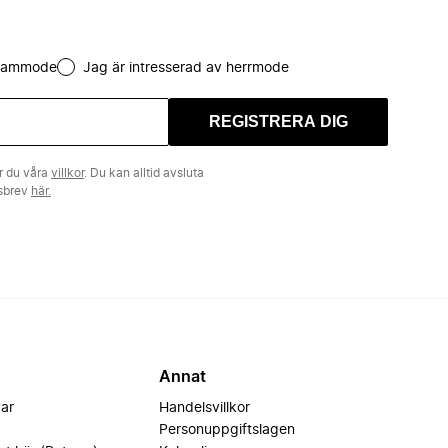
 dammode
Jag är intresserad av herrmode
REGISTRERA DIG
r du våra
villkor
. Du kan alltid avsluta
tsbrev
här.
Annat
var
Handelsvillkor
Personuppgiftslagen