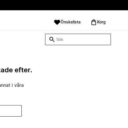
Önskelista
Korg
tade efter.
annat i våra