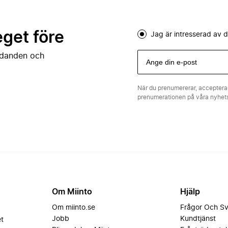
eget före
Jag är intresserad av
judanden och
När du prenumererar, acceptera
prenumerationen på våra nyhe
Om Miinto
Hjälp
Om miinto.se
Frågor Och S
Jobb
Kundtjänst
et