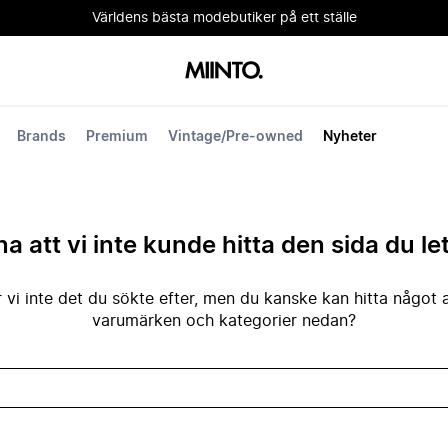
Världens bästa modebutiker på ett ställe
Brands
Premium
Vintage/Pre-owned
Nyheter
na att vi inte kunde hitta den sida du le
 vi inte det du sökte efter, men du kanske kan hitta något 
varumärken och kategorier nedan?