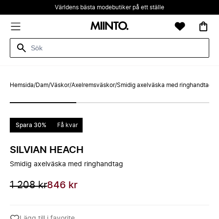
Världens bästa modebutiker på ett ställe
Hemsida
/
Dam
/
Väskor
/
Axelremsväskor
/
Smidig axelväska med ringhandtag
Spara 30%
Få kvar
SILVIAN HEACH
Smidig axelväska med ringhandtag
1 208 kr
846 kr
Lägg till i favorite