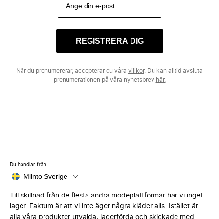
REGISTRERA DIG
När du prenumererar, accepterar du våra
villkor
. Du kan alltid avsluta
prenumerationen på våra nyhetsbrev
här.
Du handlar från
Miinto Sverige
Till skillnad från de flesta andra modeplattformar har vi inget
lager. Faktum är att vi inte äger några kläder alls. Istället är
alla våra produkter utvalda, lagerförda och skickade med