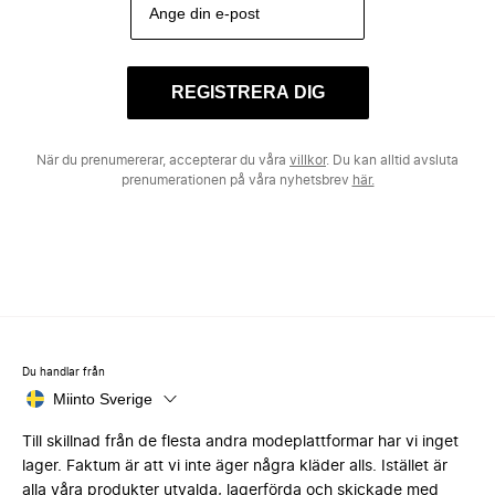
REGISTRERA DIG
När du prenumererar, accepterar du våra
villkor
. Du kan alltid avsluta
prenumerationen på våra nyhetsbrev
här.
Du handlar från
Miinto Sverige
Till skillnad från de flesta andra modeplattformar har vi inget
lager. Faktum är att vi inte äger några kläder alls. Istället är
alla våra produkter utvalda, lagerförda och skickade med