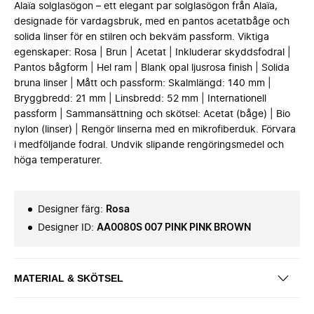
Alaïa solglasögon – ett elegant par solglasögon från Alaïa,
designade för vardagsbruk, med en pantos acetatbåge och
solida linser för en stilren och bekväm passform. Viktiga
egenskaper: Rosa | Brun | Acetat | Inkluderar skyddsfodral |
Pantos bågform | Hel ram | Blank opal ljusrosa finish | Solida
bruna linser | Mått och passform: Skalmlängd: 140 mm |
Bryggbredd: 21 mm | Linsbredd: 52 mm | Internationell
passform | Sammansättning och skötsel: Acetat (båge) | Bio
nylon (linser) | Rengör linserna med en mikrofiberduk. Förvara
i medföljande fodral. Undvik slipande rengöringsmedel och
höga temperaturer.
Designer färg
:
Rosa
Designer ID
:
AA0080S 007 PINK PINK BROWN
MATERIAL & SKÖTSEL