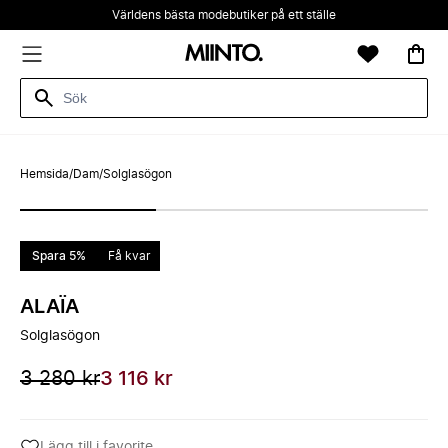
Världens bästa modebutiker på ett ställe
Hemsida
/
Dam
/
Solglasögon
Spara 5%
Få kvar
ALAÏA
Solglasögon
3 280 kr
3 116 kr
Lägg till i favorite