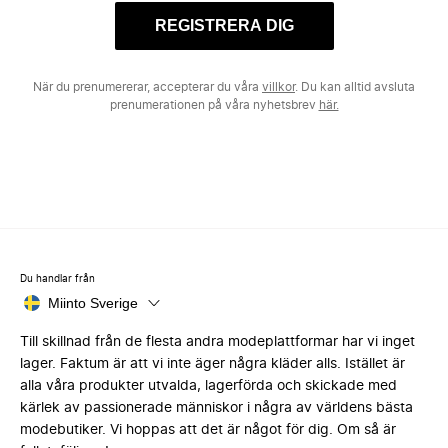
REGISTRERA DIG
När du prenumererar, accepterar du våra
villkor
. Du kan alltid avsluta
prenumerationen på våra nyhetsbrev
här.
Du handlar från
Miinto Sverige
Till skillnad från de flesta andra modeplattformar har vi inget
lager. Faktum är att vi inte äger några kläder alls. Istället är
alla våra produkter utvalda, lagerförda och skickade med
kärlek av passionerade människor i några av världens bästa
modebutiker. Vi hoppas att det är något för dig. Om så är