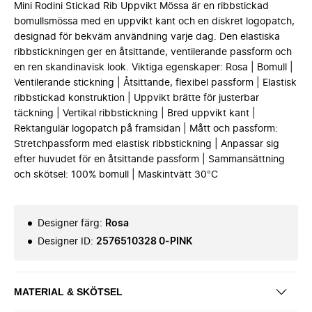
Mini Rodini Stickad Rib Uppvikt Mössa är en ribbstickad
bomullsmössa med en uppvikt kant och en diskret logopatch,
designad för bekväm användning varje dag. Den elastiska
ribbstickningen ger en åtsittande, ventilerande passform och
en ren skandinavisk look. Viktiga egenskaper: Rosa | Bomull |
Ventilerande stickning | Åtsittande, flexibel passform | Elastisk
ribbstickad konstruktion | Uppvikt brätte för justerbar
täckning | Vertikal ribbstickning | Bred uppvikt kant |
Rektangulär logopatch på framsidan | Mått och passform:
Stretchpassform med elastisk ribbstickning | Anpassar sig
efter huvudet för en åtsittande passform | Sammansättning
och skötsel: 100% bomull | Maskintvätt 30°C
Designer färg
:
Rosa
Designer ID
:
2576510328 0-PINK
MATERIAL & SKÖTSEL