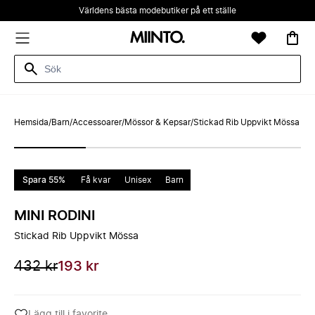
Världens bästa modebutiker på ett ställe
Hemsida
/
Barn
/
Accessoarer
/
Mössor & Kepsar
/
Stickad Rib Uppvikt Mössa
Spara 55%
Få kvar
Unisex
Barn
MINI RODINI
Stickad Rib Uppvikt Mössa
432 kr
193 kr
Lägg till i favorite