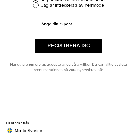
Jag är intresserad av dammode
Jag är intresserad av herrmode
REGISTRERA DIG
När du prenumererar, accepterar du våra
villkor
. Du kan alltid avsluta
prenumerationen på våra nyhetsbrev
här.
Du handlar från
Miinto Sverige