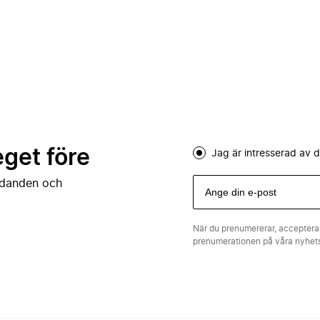
eget före
Jag är intresserad av
judanden och
När du prenumererar, acceptera
prenumerationen på våra nyhe