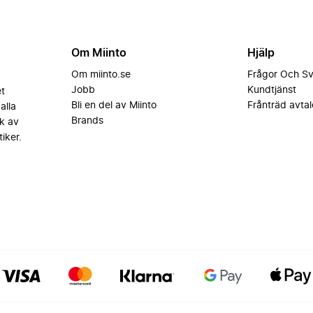
Om Miinto
Hjälp
Om miinto.se
Frågor Och S
Jobb
Kundtjänst
et
Bli en del av Miinto
Frånträd avtal
alla
Brands
k av
iker.