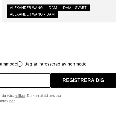
ALEXANDER WANG
DAM
DAM - SVART
ALEXANDER WANG - DAM
 dammode
Jag är intresserad av herrmode
REGISTRERA DIG
r du våra
villkor
. Du kan alltid avsluta
tsbrev
här.