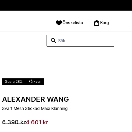
Önskelista
Korg
Spara 28%
Få kvar
ALEXANDER WANG
Svart Mesh Stickad Maxi Klänning
6 390 kr
4 601 kr