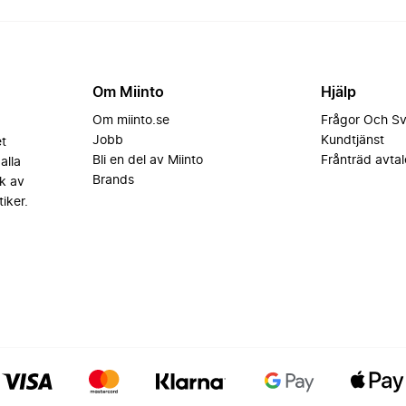
Om Miinto
Hjälp
Om miinto.se
Frågor Och S
Jobb
Kundtjänst
et
Bli en del av Miinto
Frånträd avtal
alla
Brands
k av
iker.