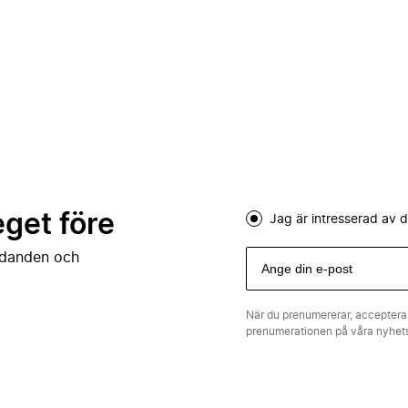
eget före
Jag är intresserad av
judanden och
När du prenumererar, acceptera
prenumerationen på våra nyhe