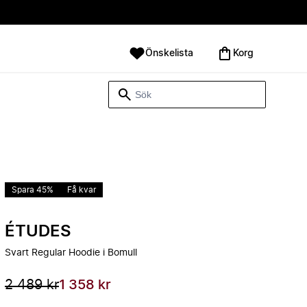
Önskelista
Korg
Spara 45%
Få kvar
ÉTUDES
Svart Regular Hoodie i Bomull
2 489 kr
1 358 kr