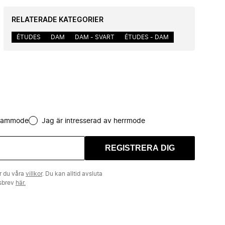
RELATERADE KATEGORIER
ÉTUDES
DAM
DAM - SVART
ÉTUDES - DAM
 dammode
Jag är intresserad av herrmode
REGISTRERA DIG
r du våra
villkor
. Du kan alltid avsluta
tsbrev
här.