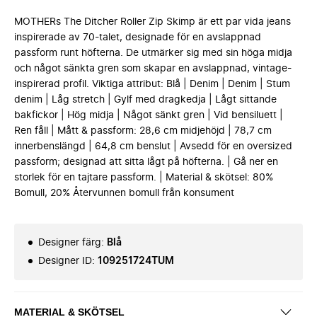
MOTHERs The Ditcher Roller Zip Skimp är ett par vida jeans
inspirerade av 70-talet, designade för en avslappnad
passform runt höfterna. De utmärker sig med sin höga midja
och något sänkta gren som skapar en avslappnad, vintage-
inspirerad profil. Viktiga attribut: Blå | Denim | Denim | Stum
denim | Låg stretch | Gylf med dragkedja | Lågt sittande
bakfickor | Hög midja | Något sänkt gren | Vid bensiluett |
Ren fåll | Mått & passform: 28,6 cm midjehöjd | 78,7 cm
innerbenslängd | 64,8 cm benslut | Avsedd för en oversized
passform; designad att sitta lågt på höfterna. | Gå ner en
storlek för en tajtare passform. | Material & skötsel: 80%
Bomull, 20% Återvunnen bomull från konsument
Designer färg
:
Blå
Designer ID
:
109251724TUM
MATERIAL & SKÖTSEL