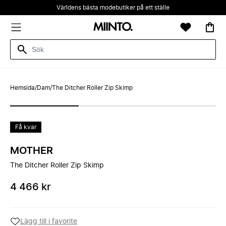
Världens bästa modebutiker på ett ställe
Hemsida
/
Dam
/
The Ditcher Roller Zip Skimp
Få kvar
MOTHER
The Ditcher Roller Zip Skimp
4 466 kr
Lägg till i favorite