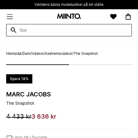
Världens bästa modebutiker på ett ställe
Hemsida
/
Dam
/
Väskor
/
Axelremsväskor
/
The Snapshot
Spara 18%
MARC JACOBS
The Snapshot
4 433 kr
3 636 kr
Lägg till i favorite