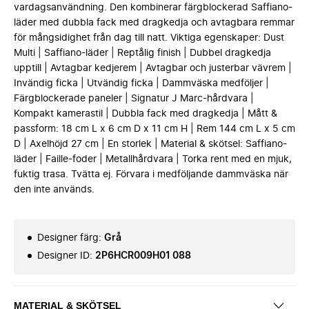
vardagsanvändning. Den kombinerar färgblockerad Saffiano-
läder med dubbla fack med dragkedja och avtagbara remmar
för mångsidighet från dag till natt. Viktiga egenskaper: Dust
Multi | Saffiano-läder | Reptålig finish | Dubbel dragkedja
upptill | Avtagbar kedjerem | Avtagbar och justerbar vävrem |
Invändig ficka | Utvändig ficka | Dammväska medföljer |
Färgblockerade paneler | Signatur J Marc-hårdvara |
Kompakt kamerastil | Dubbla fack med dragkedja | Mått &
passform: 18 cm L x 6 cm D x 11 cm H | Rem 144 cm L x 5 cm
D | Axelhöjd 27 cm | En storlek | Material & skötsel: Saffiano-
läder | Faille-foder | Metallhårdvara | Torka rent med en mjuk,
fuktig trasa. Tvätta ej. Förvara i medföljande dammväska när
den inte används.
Designer färg
:
Grå
Designer ID
:
2P6HCR009H01 088
MATERIAL & SKÖTSEL