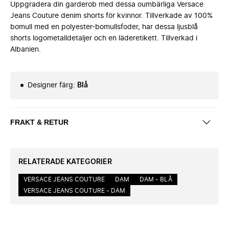
Uppgradera din garderob med dessa oumbärliga Versace
Jeans Couture denim shorts för kvinnor. Tillverkade av 100%
bomull med en polyester-bomullsfoder, har dessa ljusblå
shorts logometalldetaljer och en läderetikett. Tillverkad i
Albanien.
Designer färg
:
Blå
FRAKT & RETUR
RELATERADE KATEGORIER
VERSACE JEANS COUTURE
DAM
DAM - BLÅ
VERSACE JEANS COUTURE - DAM