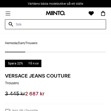
Världens bästa modebutiker på ett ställe
Hemsida
/
Dam
/
Trousers
Spara 22%
Få kvar
VERSACE JEANS COUTURE
Trousers
3 445 kr
2 687 kr
Lägg till i favorite