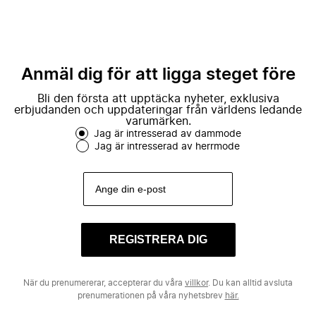
Anmäl dig för att ligga steget före
Bli den första att upptäcka nyheter, exklusiva
erbjudanden och uppdateringar från världens ledande
varumärken.
Jag är intresserad av dammode
Jag är intresserad av herrmode
REGISTRERA DIG
När du prenumererar, accepterar du våra
villkor
. Du kan alltid avsluta
prenumerationen på våra nyhetsbrev
här.