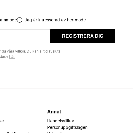
 dammode
Jag är intresserad av herrmode
REGISTRERA DIG
r du våra
villkor
. Du kan alltid avsluta
tsbrev
här.
Annat
var
Handelsvillkor
Personuppgiftslagen