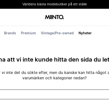
Världens bästa modebutiker på ett ställe
Brands
Premium
Vintage/Pre-owned
Nyheter
na att vi inte kunde hitta den sida du le
 vi inte det du sökte efter, men du kanske kan hitta något 
varumärken och kategorier nedan?