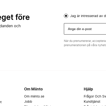
eget före
Jag är intresserad av
judanden och
När du prenumererar, acceptera
prenumerationen på våra nyhe
Om Miinto
Hjälp
Om miinto.se
Frågor Och S
Jobb
Kundtjänst
et