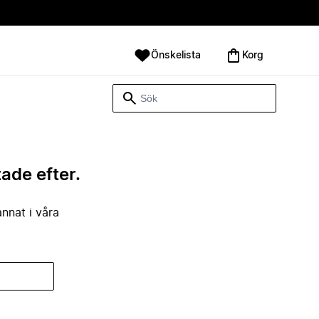
Önskelista
Korg
tade efter.
annat i våra