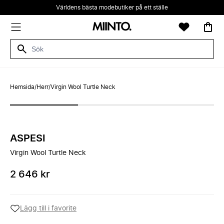
Världens bästa modebutiker på ett ställe
Hemsida
/
Herr
/
Virgin Wool Turtle Neck
ASPESI
Virgin Wool Turtle Neck
2 646 kr
Lägg till i favorite