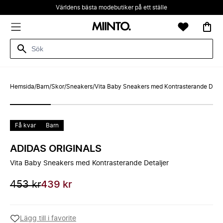
Världens bästa modebutiker på ett ställe
Hemsida
/
Barn
/
Skor
/
Sneakers
/
Vita Baby Sneakers med Kontrasterande Detal
Få kvar
Barn
ADIDAS ORIGINALS
Vita Baby Sneakers med Kontrasterande Detaljer
453 kr
439 kr
Lägg till i favorite