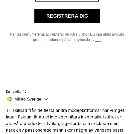
REGISTRERA DIG
När du prenumererar, accepterar du våra
villkor
. Du kan alltid avsluta
prenumerationen på våra nyhetsbrev
här.
Du handlar från
Miinto Sverige
Till skillnad från de flesta andra modeplattformar har vi inget
lager. Faktum är att vi inte äger några kläder alls. Istället är
alla våra produkter utvalda, lagerförda och skickade med
kärlek av passionerade människor i några av världens bästa