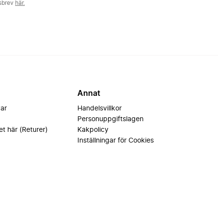
tsbrev
här.
Annat
var
Handelsvillkor
Personuppgiftslagen
et här (Returer)
Kakpolicy
Inställningar för Cookies