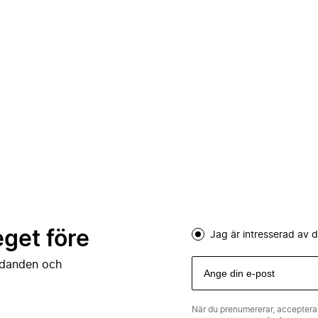
eget före
Jag är intresserad av
judanden och
När du prenumererar, acceptera