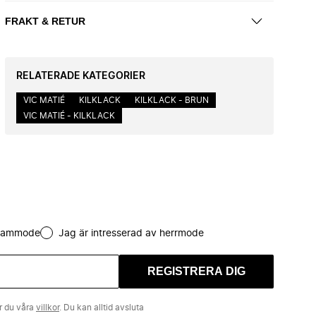
FRAKT & RETUR
RELATERADE KATEGORIER
VIC MATIÉ
KILKLACK
KILKLACK - BRUN
VIC MATIÉ - KILKLACK
 dammode
Jag är intresserad av herrmode
REGISTRERA DIG
r du våra
villkor
. Du kan alltid avsluta