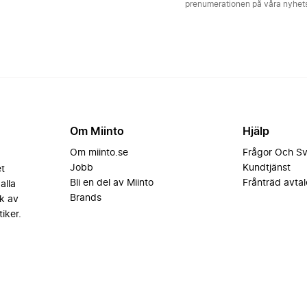
prenumerationen på våra nyhe
Om Miinto
Hjälp
Om miinto.se
Frågor Och S
Jobb
Kundtjänst
et
Bli en del av Miinto
Frånträd avtal
alla
Brands
k av
iker.