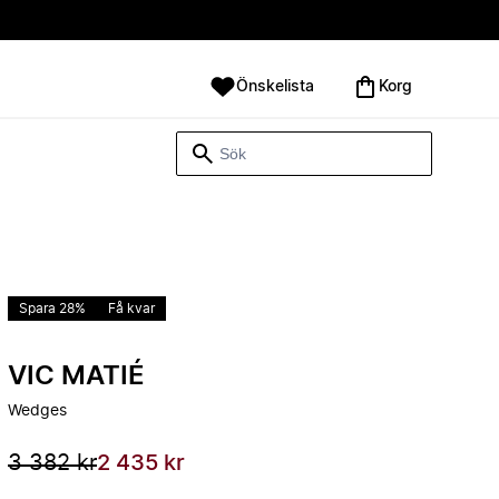
Önskelista
Korg
Spara 28%
Få kvar
VIC MATIÉ
Wedges
3 382 kr
2 435 kr