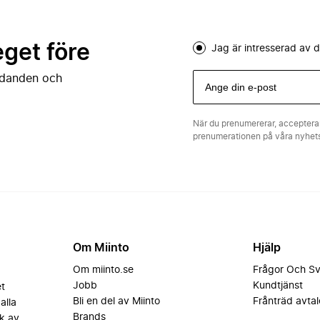
eget före
Jag är intresserad av
judanden och
När du prenumererar, acceptera
prenumerationen på våra nyhe
Om Miinto
Hjälp
Om miinto.se
Frågor Och S
Jobb
Kundtjänst
et
Bli en del av Miinto
Frånträd avtal
alla
Brands
k av