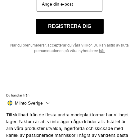
REGISTRERA DIG
När du prenumererar, accepterar du våra
villkor
. Du kan alltid avsluta
prenumerationen på våra nyhetsbrev
här.
Du handlar från
Miinto Sverige
Till skillnad från de flesta andra modeplattformar har vi inget
lager. Faktum är att vi inte äger några kläder alls. Istället är
alla våra produkter utvalda, lagerförda och skickade med
kärlek av passionerade människor i några av världens bästa