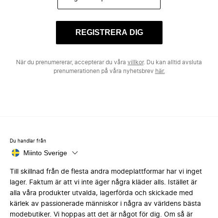
REGISTRERA DIG
När du prenumererar, accepterar du våra
villkor
. Du kan alltid avsluta
prenumerationen på våra nyhetsbrev
här.
Du handlar från
Miinto Sverige
Till skillnad från de flesta andra modeplattformar har vi inget
lager. Faktum är att vi inte äger några kläder alls. Istället är
alla våra produkter utvalda, lagerförda och skickade med
kärlek av passionerade människor i några av världens bästa
modebutiker. Vi hoppas att det är något för dig. Om så är