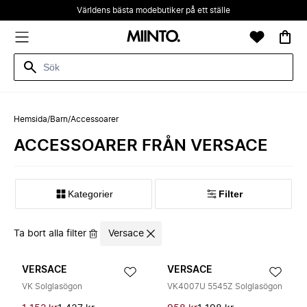
Världens bästa modebutiker på ett ställe
Hemsida
/
Barn
/
Accessoarer
ACCESSOARER FRÅN VERSACE
Kategorier
Filter
Ta bort alla filter
Versace
VERSACE
VERSACE
VK Solglasögon
VK4007U 5545Z Solglasögon