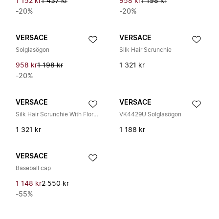
1 152 kr
1 437 kr
958 kr
1 198 kr
-20%
-20%
VERSACE
VERSACE
Solglasögon
Silk Hair Scrunchie
958 kr
1 198 kr
1 321 kr
-20%
VERSACE
VERSACE
Silk Hair Scrunchie With Floral Motif
VK4429U Solglasögon
1 321 kr
1 188 kr
VERSACE
Baseball cap
1 148 kr
2 550 kr
-55%