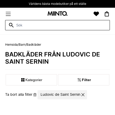
Världens bästa modebutiker på ett ställe
Hemsida
/
Barn
/
Badkläder
BADKLÄDER FRÅN LUDOVIC DE
SAINT SERNIN
Kategorier
Filter
Ta bort alla filter
Ludovic de Saint Sernin