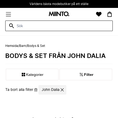
Världens bästa modebutiker på ett ställe
Hemsida
/
Barn
/
Bodys & Set
BODYS & SET FRÅN JOHN DALIA
Kategorier
Filter
Ta bort alla filter
John Dalia