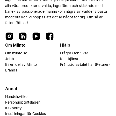
lager. Faktum är att vi inte äger några kläder alls. Istället är
alla våra produkter utvalda, lagerförda och skickade med
kärlek av passionerade människor i några av världens bästa
modebutiker. Vi hoppas att det är något för dig. Om så är
fallet, följ oss!
Om Miinto
Hjälp
Om miinto.se
Frågor Och Svar
Jobb
Kundtjänst
Bli en del av Miinto
Frånträd avtalet här (Returer)
Brands
Annat
Handelsvillkor
Personuppgiftslagen
Kakpolicy
Inställningar för Cookies