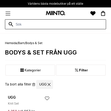
Världens bästa modebutiker på ett ställe
Hemsida
/
Barn
/
Bodys & Set
BODYS & SET FRÅN UGG
Kategorier
Filter
Ta bort alla filter
UGG
UGG
Knit Set