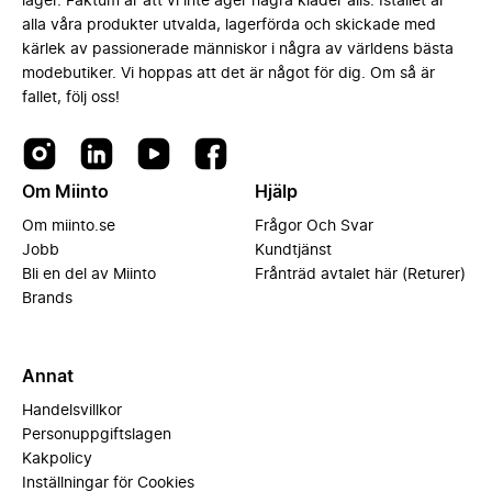
lager. Faktum är att vi inte äger några kläder alls. Istället är
alla våra produkter utvalda, lagerförda och skickade med
kärlek av passionerade människor i några av världens bästa
modebutiker. Vi hoppas att det är något för dig. Om så är
fallet, följ oss!
Om Miinto
Hjälp
Om miinto.se
Frågor Och Svar
Jobb
Kundtjänst
Bli en del av Miinto
Frånträd avtalet här (Returer)
Brands
Annat
Handelsvillkor
Personuppgiftslagen
Kakpolicy
Inställningar för Cookies