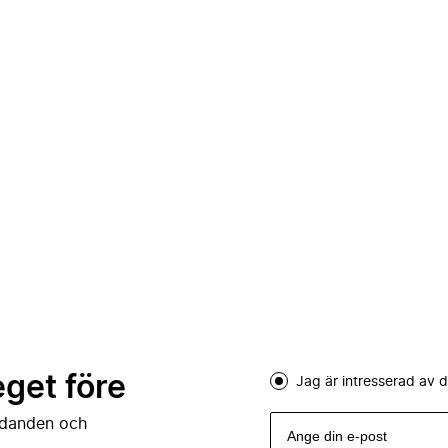
eget före
Jag är intresserad av
judanden och