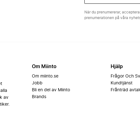
När du prenumererar, acceptera
prenumerationen på våra nyhe
Om Miinto
Hjälp
Om miinto.se
Frågor Och S
Jobb
Kundtjänst
et
Bli en del av Miinto
Frånträd avtal
alla
Brands
k av
iker.