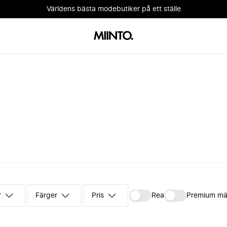
Världens bästa modebutiker på ett ställe
r
Färger
Pris
Rea
Premium mä