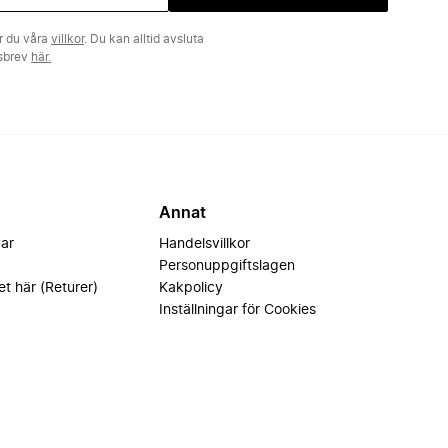
r du våra
villkor
. Du kan alltid avsluta
tsbrev
här.
Annat
var
Handelsvillkor
Personuppgiftslagen
et här (Returer)
Kakpolicy
Inställningar för Cookies