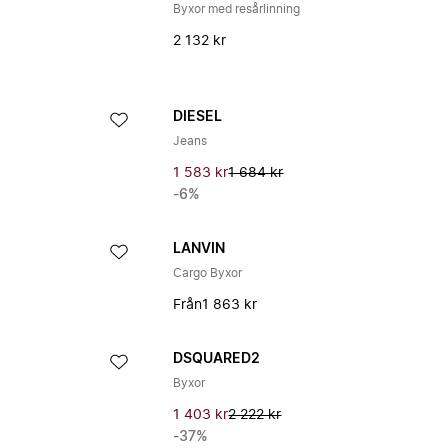
Byxor med resårlinning
2 132 kr
DIESEL
Jeans
1 583 kr
1 684 kr
-6%
LANVIN
Cargo Byxor
Från
1 863 kr
DSQUARED2
Byxor
1 403 kr
2 222 kr
-37%