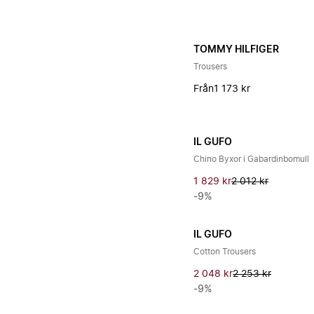
TOMMY HILFIGER
Trousers
Från
1 173 kr
IL GUFO
Chino Byxor i Gabardinbomull
1 829 kr
2 012 kr
-9%
IL GUFO
Cotton Trousers
2 048 kr
2 253 kr
-9%