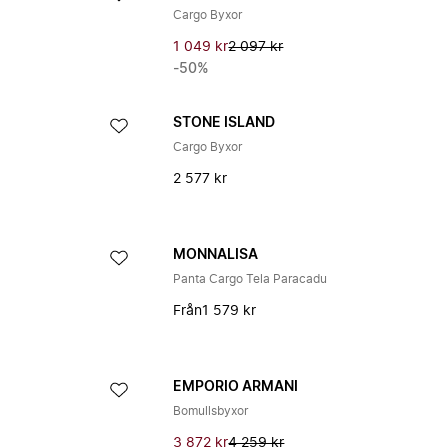
Cargo Byxor
1 049 kr
2 097 kr
-50%
STONE ISLAND
Cargo Byxor
2 577 kr
MONNALISA
Panta Cargo Tela Paracadu
Från
1 579 kr
EMPORIO ARMANI
Bomullsbyxor
3 872 kr
4 259 kr