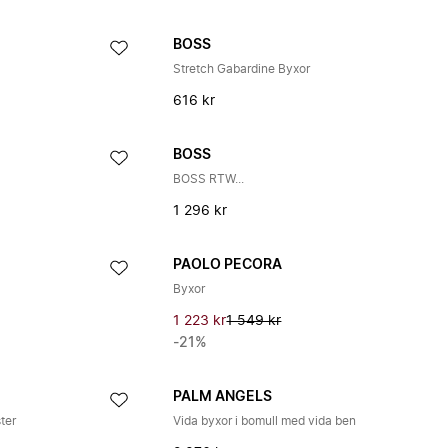
BOSS
Stretch Gabardine Byxor
616 kr
BOSS
BOSS RTW...
1 296 kr
PAOLO PECORA
Byxor
1 223 kr
1 549 kr
-21%
PALM ANGELS
ter
Vida byxor i bomull med vida ben