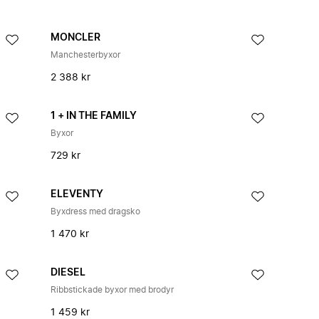
MONCLER
Manchesterbyxor
2 388 kr
1 + IN THE FAMILY
Byxor
729 kr
ELEVENTY
Byxdress med dragsko
1 470 kr
DIESEL
Ribbstickade byxor med brodyr
1 459 kr