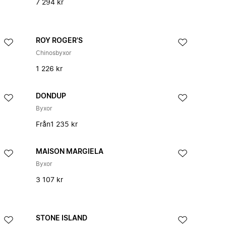
7 294 kr
ROY ROGER'S
Chinosbyxor
1 226 kr
DONDUP
Byxor
Från
1 235 kr
MAISON MARGIELA
Byxor
3 107 kr
STONE ISLAND