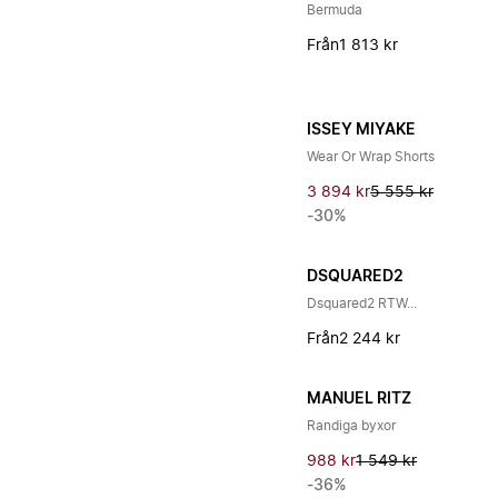
Bermuda
Från
1 813 kr
ISSEY MIYAKE
Wear Or Wrap Shorts
3 894 kr
5 555 kr
-30%
DSQUARED2
Dsquared2 RTW...
Från
2 244 kr
MANUEL RITZ
Randiga byxor
988 kr
1 549 kr
-36%