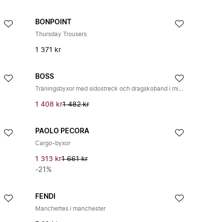
BONPOINT
Thursday Trousers
1 371 kr
BOSS
Träningsbyxor med sidostreck och dragskoband i midjan
1 408 kr
1 482 kr
PAOLO PECORA
Cargo-byxor
1 313 kr
1 661 kr
-21%
FENDI
Manchettes i manchester