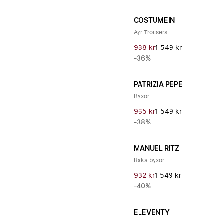
COSTUMEIN
Ayr Trousers
988 kr
1 549 kr
-36%
PATRIZIA PEPE
Byxor
965 kr
1 549 kr
-38%
MANUEL RITZ
Raka byxor
932 kr
1 549 kr
-40%
ELEVENTY