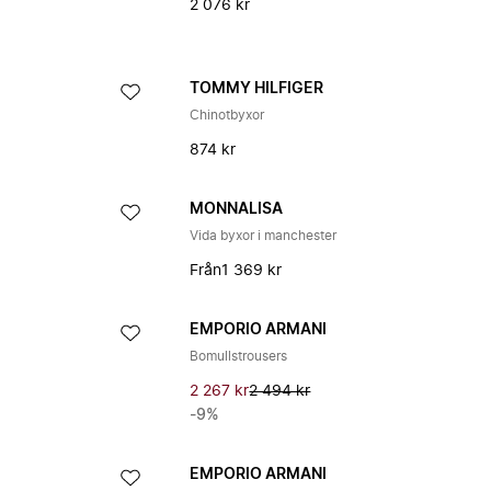
2 076 kr
TOMMY HILFIGER
Chinotbyxor
874 kr
A
MONNALISA
Vida byxor i manchester
Från
1 369 kr
EMPORIO ARMANI
Bomullstrousers
2 267 kr
2 494 kr
-9%
EMPORIO ARMANI