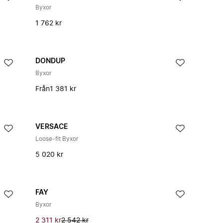
Byxor
1 762 kr
DONDUP
Byxor
Från
1 381 kr
VERSACE
Loose-fit Byxor
5 020 kr
FAY
Byxor
2 311 kr
2 542 kr