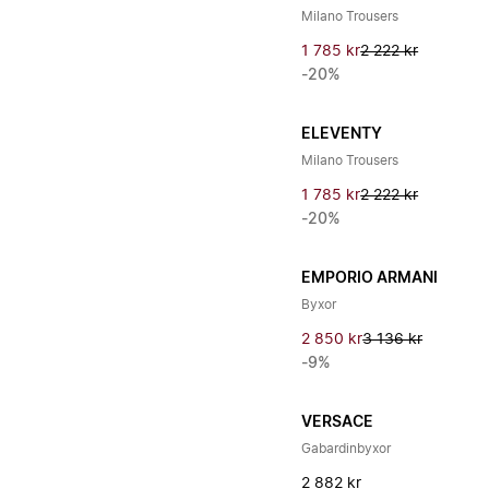
Milano Trousers
1 785 kr
2 222 kr
-20%
ELEVENTY
Milano Trousers
1 785 kr
2 222 kr
-20%
EMPORIO ARMANI
Byxor
2 850 kr
3 136 kr
-9%
VERSACE
Gabardinbyxor
2 882 kr