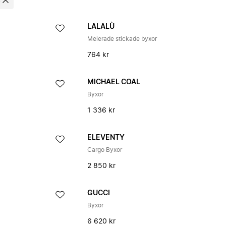
e
LALALÙ
Melerade stickade byxor
764 kr
MICHAEL COAL
Byxor
1 336 kr
ELEVENTY
Cargo Byxor
2 850 kr
GUCCI
Byxor
6 620 kr