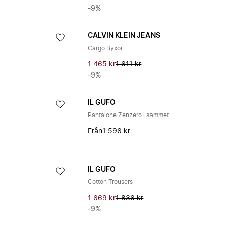
-9%
CALVIN KLEIN JEANS
Cargo Byxor
1 465 kr
1 611 kr
-9%
IL GUFO
Pantalone Zenzero i sammet
Från
1 596 kr
IL GUFO
Cotton Trousers
1 669 kr
1 836 kr
-9%