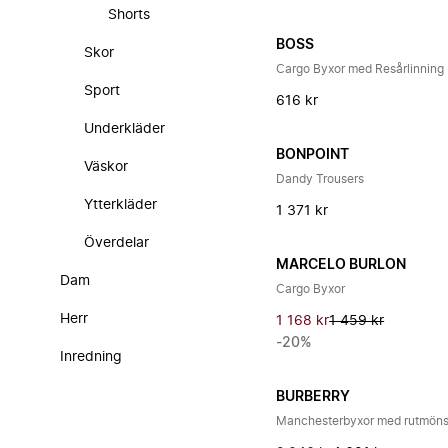
Shorts
BOSS
Skor
Cargo Byxor med Resårlinning
Sport
616 kr
Underkläder
BONPOINT
Väskor
Dandy Trousers
Ytterkläder
1 371 kr
Överdelar
MARCELO BURLON
Dam
Cargo Byxor
Herr
1 168 kr
1 459 kr
-20%
Inredning
BURBERRY
Manchesterbyxor med rutmöns