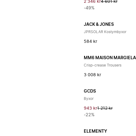
2 346 kr
4 601 kr
-49%
JACK & JONES
JPRSOLAR Kostymbyxor
584 kr
MM6 MAISON MARGIEL
Crisp-crease Trousers
3 008 kr
GCDS
Byxor
943 kr
1 212 kr
-22%
ELEMENTY