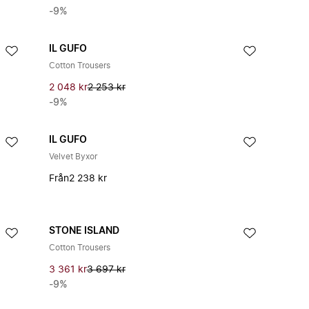
-9%
IL GUFO
Cotton Trousers
2 048 kr
2 253 kr
-9%
IL GUFO
Velvet Byxor
Från
2 238 kr
STONE ISLAND
Cotton Trousers
3 361 kr
3 697 kr
-9%