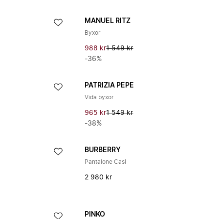
MANUEL RITZ
Byxor
988 kr
1 549 kr
-36%
PATRIZIA PEPE
Vida byxor
965 kr
1 549 kr
-38%
BURBERRY
Pantalone Casl
2 980 kr
PINKO