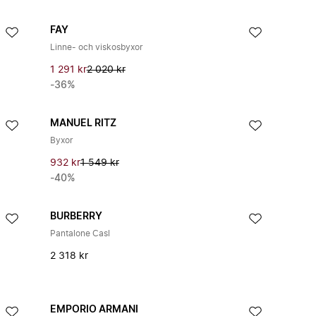
FAY
Linne- och viskosbyxor
1 291 kr
2 020 kr
-36%
MANUEL RITZ
Byxor
932 kr
1 549 kr
-40%
BURBERRY
Pantalone Casl
2 318 kr
EMPORIO ARMANI