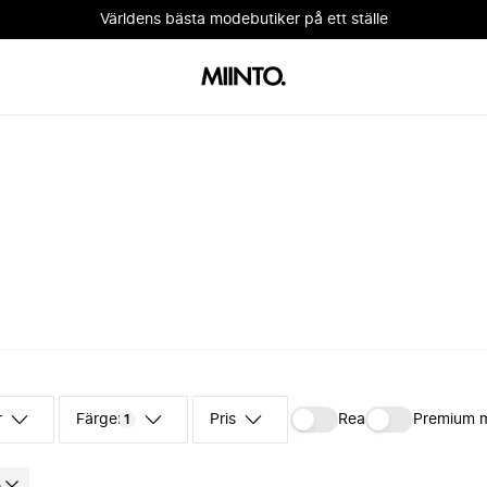
Världens bästa modebutiker på ett ställe
r
Färger
Pris
Rea
Premium 
1