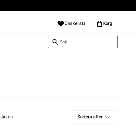
Önskelista
Korg
märken
Sortera efter