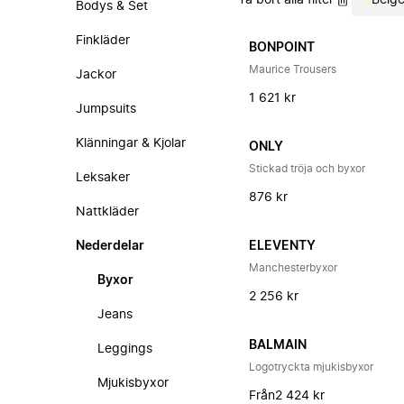
Ta bort alla filter
Beig
Bodys & Set
Finkläder
BONPOINT
Maurice Trousers
Jackor
1 621 kr
Jumpsuits
Klänningar & Kjolar
ONLY
Stickad tröja och byxor
Leksaker
876 kr
Nattkläder
Nederdelar
ELEVENTY
Manchesterbyxor
Byxor
2 256 kr
Jeans
BALMAIN
Leggings
Logotryckta mjukisbyxor
Mjukisbyxor
Från
2 424 kr