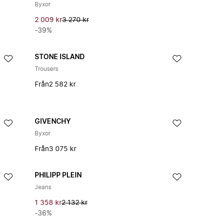
Byxor
2 009 kr
3 270 kr
-39%
STONE ISLAND
Trousers
Från
2 582 kr
GIVENCHY
Byxor
Från
3 075 kr
PHILIPP PLEIN
Jeans
1 358 kr
2 132 kr
-36%