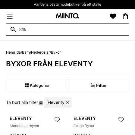
Världens bästa modebutiker på ett ställe
Hemsida
/
Barn
/
Nederdelar
/
Byxor
BYXOR FRÅN ELEVENTY
Kategorier
Filter
Ta bort alla filter
Eleventy
ELEVENTY
ELEVENTY
Manchesterbyxor
Cargo Byxor