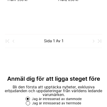
Från
1 358 kr
Från
2 036 kr
Sida
1
Av
1
Anmäl dig för att ligga steget före
Bli den första att upptäcka nyheter, exklusiva
erbjudanden och uppdateringar från världens ledande
varumärken.
Jag är intresserad av dammode
Jag är intresserad av herrmode