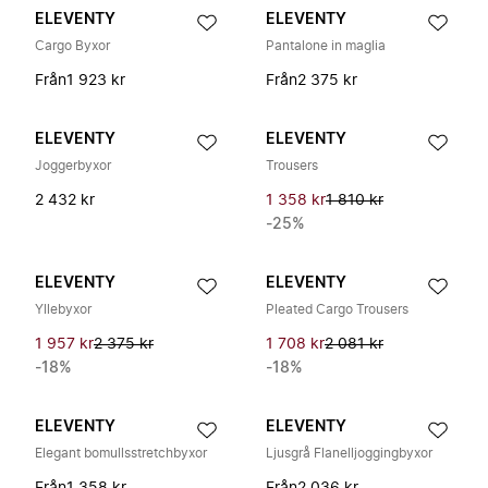
ELEVENTY
ELEVENTY
Cargo Byxor
Pantalone in maglia
Från
1 923 kr
Från
2 375 kr
ELEVENTY
ELEVENTY
Joggerbyxor
Trousers
2 432 kr
1 358 kr
1 810 kr
-25%
ELEVENTY
ELEVENTY
Yllebyxor
Pleated Cargo Trousers
1 957 kr
2 375 kr
1 708 kr
2 081 kr
-18%
-18%
ELEVENTY
ELEVENTY
Elegant bomullsstretchbyxor
Ljusgrå Flanelljoggingbyxor