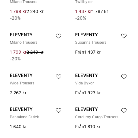
Milano Trousers
Twillbyxor
1 799 kr
2 240 kr
1 437 kr
1 787 kr
-20%
-20%
ELEVENTY
ELEVENTY
Milano Trousers
Supanna Trousers
1 799 kr
2 240 kr
Från
1 437 kr
-20%
ELEVENTY
ELEVENTY
Wide Trousers
Vida Byxor
2 262 kr
Från
1 923 kr
ELEVENTY
ELEVENTY
Pantalone Fatick
Corduroy Cargo Trousers
1 640 kr
Från
1 810 kr