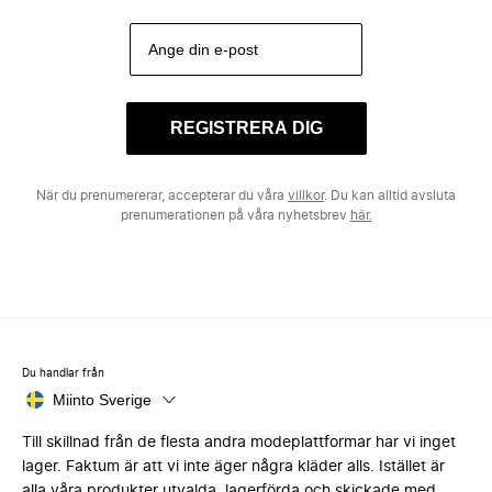
REGISTRERA DIG
När du prenumererar, accepterar du våra
villkor
. Du kan alltid avsluta
prenumerationen på våra nyhetsbrev
här.
Du handlar från
Miinto Sverige
Till skillnad från de flesta andra modeplattformar har vi inget
lager. Faktum är att vi inte äger några kläder alls. Istället är
alla våra produkter utvalda, lagerförda och skickade med