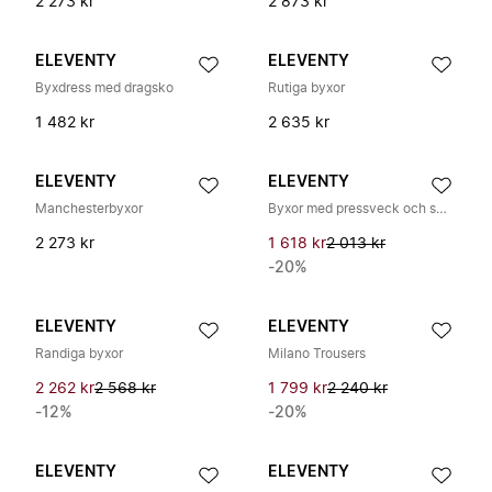
2 273 kr
2 873 kr
ELEVENTY
ELEVENTY
Byxdress med dragsko
Rutiga byxor
1 482 kr
2 635 kr
ELEVENTY
ELEVENTY
Manchesterbyxor
Byxor med pressveck och smal passform
2 273 kr
1 618 kr
2 013 kr
-20%
ELEVENTY
ELEVENTY
Randiga byxor
Milano Trousers
2 262 kr
2 568 kr
1 799 kr
2 240 kr
-12%
-20%
ELEVENTY
ELEVENTY