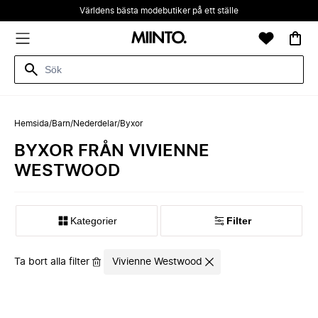
Världens bästa modebutiker på ett ställe
Hemsida
/
Barn
/
Nederdelar
/
Byxor
BYXOR FRÅN VIVIENNE
WESTWOOD
Kategorier
Filter
Ta bort alla filter
Vivienne Westwood