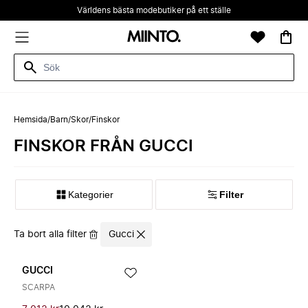
Världens bästa modebutiker på ett ställe
Hemsida
/
Barn
/
Skor
/
Finskor
FINSKOR FRÅN GUCCI
Kategorier
Filter
Ta bort alla filter
Gucci
GUCCI
SCARPA