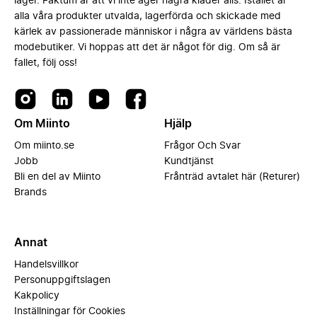
lager. Faktum är att vi inte äger några kläder alls. Istället är
alla våra produkter utvalda, lagerförda och skickade med
kärlek av passionerade människor i några av världens bästa
modebutiker. Vi hoppas att det är något för dig. Om så är
fallet, följ oss!
Om Miinto
Hjälp
Om miinto.se
Frågor Och Svar
Jobb
Kundtjänst
Bli en del av Miinto
Frånträd avtalet här (Returer)
Brands
Annat
Handelsvillkor
Personuppgiftslagen
Kakpolicy
Inställningar för Cookies