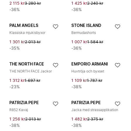
2 115 kr
3 280 kr
1 425 kr
2 240 kr
-36%
-36%
PALM ANGELS
STONE ISLAND
Klassiska mjukisbyxor
Bermudashorts
1 301 kr
2 013 kr
1 007 kr
1 584 kr
-35%
-36%
THE NORTH FACE
EMPORIO ARMANI
THE NORTH FACE Jackor
Huvtröja och byxset
1 312 kr
1 697 kr
1 109 kr
1 787 kr
-23%
-38%
PATRIZIA PEPE
PATRIZIA PEPE
R852 Kavaj
Jacka med strassapplikation
1 256 kr
2 013 kr
1 482 kr
2 375 kr
-38%
-38%