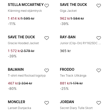
STELLA MCCARTNEY
SAVE THE DUCK
Klänning med stjärntryck
Giga Jacket
1 414 kr
1 595 kr
962 kr
1 584 kr
-11%
-39%
SAVE THE DUCK
RAY-BAN
Gracie Hooded Jacket
Junior (Clip-On) RY1625DC 390987
1 572 kr
2 579 kr
365 kr
-39%
BALMAIN
FRODDO
T-shirt med flockad logotyp
Tex Track Ullkänga
467 kr
2 334 kr
881 kr
1 174 kr
-80%
-25%
MONCLER
JORDAN
Lanset Dunjacka
Secret Diary Tulle Skort