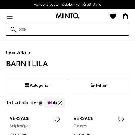
Världens bästa modebutiker på ett ställe
Hemsida
/
Barn
BARN I LILA
Kategorier
Filter
Ta bort alla filter
Lila
VERSACE
VERSACE
Solglasögon
Glasses