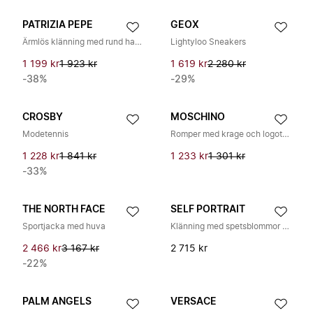
PATRIZIA PEPE
GEOX
Ärmlös klänning med rund halsringning och sidoutskärningar
Lightyloo Sneakers
1 199 kr
1 923 kr
1 619 kr
2 280 kr
-38%
-29%
CROSBY
MOSCHINO
Modetennis
Romper med krage och logotryck
1 228 kr
1 841 kr
1 233 kr
1 301 kr
-33%
THE NORTH FACE
SELF PORTRAIT
Sportjacka med huva
Klänning med spetsblommor utan ärmar
2 466 kr
3 167 kr
2 715 kr
-22%
PALM ANGELS
VERSACE