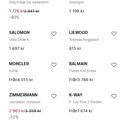
Hög krage zip sweatshirt
Glasögon
1 776 kr
2 941 kr
1 198 kr
-40%
SALOMON
LIEWOOD
Ultra Glide 4
Andreas Ryggsäck
1 697 kr
615 kr
MONCLER
BALMAIN
Kofta
Flared Knit Dress
Från
4 015 kr
Från
3 766 kr
ZIMMERMANN
K-WAY
Jacobean Jumpsuit
P. Lily Plus 2 Double
2 963 kr
3 359 kr
Från
1 674 kr
-12%