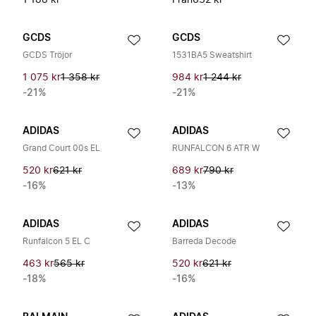
1 188 kr
Från
632 kr
GCDS
GCDS
GCDS Tröjor
1531BA5 Sweatshirt
1 075 kr
1 358 kr
984 kr
1 244 kr
-21%
-21%
ADIDAS
ADIDAS
Grand Court 00s EL
RUNFALCON 6 ATR W
520 kr
621 kr
689 kr
790 kr
-16%
-13%
ADIDAS
ADIDAS
Runfalcon 5 EL C
Barreda Decode
463 kr
565 kr
520 kr
621 kr
-18%
-16%