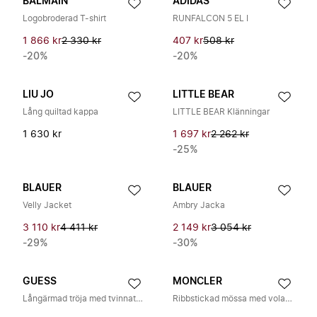
BALMAIN
ADIDAS
Logobroderad T-shirt
RUNFALCON 5 EL I
1 866 kr
2 330 kr
407 kr
508 kr
-20%
-20%
LIU JO
LITTLE BEAR
Lång quiltad kappa
LITTLE BEAR Klänningar
1 630 kr
1 697 kr
2 262 kr
-25%
BLAUER
BLAUER
Velly Jacket
Ambry Jacka
3 110 kr
4 411 kr
2 149 kr
3 054 kr
-29%
-30%
GUESS
MONCLER
Långärmad tröja med tvinnat mönster
Ribbstickad mössa med volangkant och logotyppatch fram