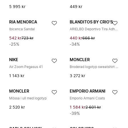
5 995 kr
449 kr
RIA MENORCA
BLANDITOS BY CRIO'S
Ibicenca Sandal
ARIELBD Deportivo Tira Adhesiva
542 kr
723 kr
440 kr
666 kr
-25%
-34%
NIKE
MONCLER
Air Zoom Pegasus 41
Broderad logotyp sweatshirt i bomull
1 143 kr
3 272 kr
MONCLER
EMPORIO ARMANI
Mössa i ull med logotyp
Emporio Armani Coats
2 520 kr
1 584 kr
2 601 kr
-39%