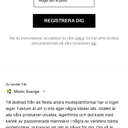
REGISTRERA DIG
När du prenumererar, accepterar du våra
villkor
. Du kan alltid avsluta
prenumerationen på våra nyhetsbrev
här.
Du handlar från
Miinto Sverige
Till skillnad från de flesta andra modeplattformar har vi inget
lager. Faktum är att vi inte äger några kläder alls. Istället är
alla våra produkter utvalda, lagerförda och skickade med
kärlek av passionerade människor i några av världens bästa
modebutiker. Vi hoppas att det är något för dig. Om så är