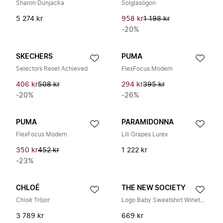
Sharon Dunjacka
Solglasögon
5 274 kr
958 kr
1 198 kr
-20%
SKECHERS
PUMA
Selectors Reset Achieved
FlexFocus Modern
406 kr
508 kr
294 kr
395 kr
-20%
-26%
PUMA
PARAMIDONNA
FlexFocus Modern
Lili Grapes Lurex
350 kr
452 kr
1 222 kr
-23%
CHLOÉ
THE NEW SOCIETY
Chloè Tröjor
Logo Baby Sweatshirt Winetasting
3 789 kr
669 kr