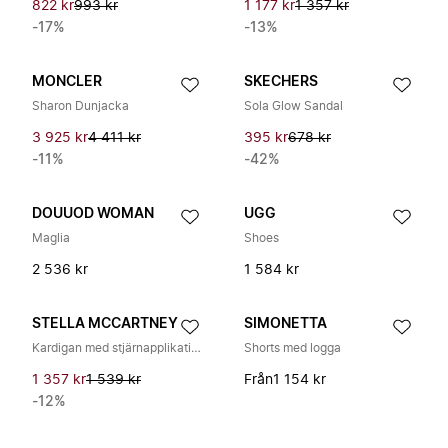
822 kr
993 kr
1 177 kr
1 357 kr
-17%
-13%
MONCLER
SKECHERS
Sharon Dunjacka
Sola Glow Sandal
3 925 kr
4 411 kr
395 kr
678 kr
-11%
-42%
DOUUOD WOMAN
UGG
Maglia
Shoes
2 536 kr
1 584 kr
STELLA MCCARTNEY
SIMONETTA
Kardigan med stjärnapplikation
Shorts med logga
1 357 kr
1 539 kr
Från
1 154 kr
-12%