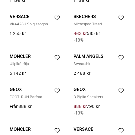
1 198 kr
1 198 kr
VERSACE
SKECHERS
VK4428U Solglasögon
Microspec Tread
1 255 kr
463 kr
565 kr
-18%
MONCLER
PALM ANGELS
Ullpikétröja
Sweatshirt
5 142 kr
2 488 kr
GEOX
GEOX
FOOT-RUN Barfota
B Biglia Sneakers
Från
688 kr
688 kr
790 kr
-13%
MONCLER
VERSACE