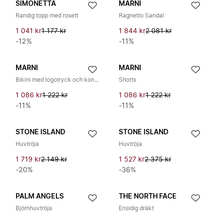
SIMONETTA
MARNI
Randig topp med rosett
Ragnetto Sandal
1 041 kr
1 177 kr
1 844 kr
2 081 kr
-12%
-11%
MARNI
MARNI
Bikini med logotryck och kontrasterande kantband
Shorts
1 086 kr
1 222 kr
1 086 kr
1 222 kr
-11%
-11%
STONE ISLAND
STONE ISLAND
Huvtröja
Huvtröja
1 719 kr
2 149 kr
1 527 kr
2 375 kr
-20%
-36%
PALM ANGELS
THE NORTH FACE
Björnhuvtröja
Ensidig dräkt