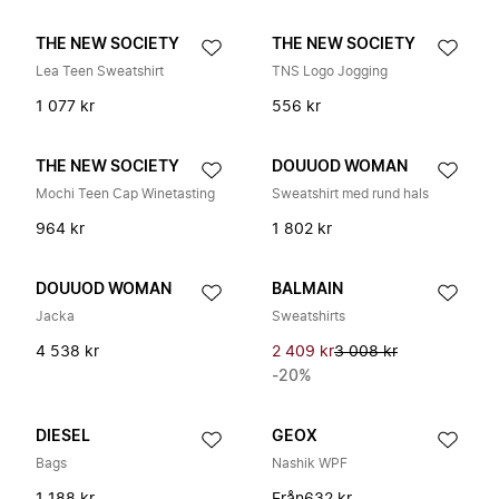
THE NEW SOCIETY
THE NEW SOCIETY
Lea Teen Sweatshirt
TNS Logo Jogging
1 077 kr
556 kr
THE NEW SOCIETY
DOUUOD WOMAN
Mochi Teen Cap Winetasting
Sweatshirt med rund hals
964 kr
1 802 kr
DOUUOD WOMAN
BALMAIN
Jacka
Sweatshirts
4 538 kr
2 409 kr
3 008 kr
-20%
DIESEL
GEOX
Bags
Nashik WPF