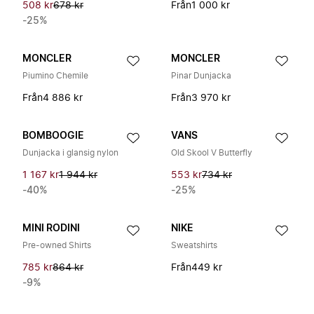
508 kr
678 kr
Från
1 000 kr
-25%
MONCLER
MONCLER
Piumino Chemile
Pinar Dunjacka
Från
4 886 kr
Från
3 970 kr
BOMBOOGIE
VANS
Dunjacka i glansig nylon
Old Skool V Butterfly
1 167 kr
1 944 kr
553 kr
734 kr
-40%
-25%
MINI RODINI
NIKE
Pre-owned Shirts
Sweatshirts
785 kr
864 kr
Från
449 kr
-9%