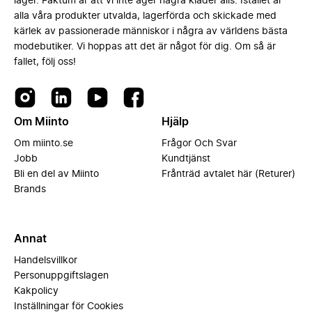
lager. Faktum är att vi inte äger några kläder alls. Istället är
alla våra produkter utvalda, lagerförda och skickade med
kärlek av passionerade människor i några av världens bästa
modebutiker. Vi hoppas att det är något för dig. Om så är
fallet, följ oss!
Om Miinto
Hjälp
Om miinto.se
Frågor Och Svar
Jobb
Kundtjänst
Bli en del av Miinto
Frånträd avtalet här (Returer)
Brands
Annat
Handelsvillkor
Personuppgiftslagen
Kakpolicy
Inställningar för Cookies