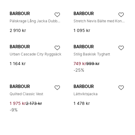
BARBOUR
BARBOUR
Pälskrage Lång Jacka Dubbel Stängning
Stretch Nevis Bälte med Konstläder
2 910 kr
1 095 kr
BARBOUR
BARBOUR
Urban Cascade City Ryggsäck
Stilig Baskisk Tyghatt
1 164 kr
749 kr
999 kr
-25%
BARBOUR
BARBOUR
Quilted Classic Vest
Lättviktsjacka
1 975 kr
2 173 kr
1 478 kr
-9%