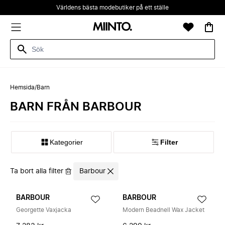
Världens bästa modebutiker på ett ställe
Hemsida
/
Barn
BARN FRÅN BARBOUR
Kategorier
Filter
Ta bort alla filter
Barbour
BARBOUR
BARBOUR
Georgette Vaxjacka
Modern Beadnell Wax Jacket