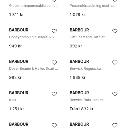
Giubbino impermeabile con cappuccio fisso e chiusura con zip
Presentförpackning med halsduk och mössa
1 811 kr
1 078 kr
BARBOUR
BARBOUR
Honeycomb Knit Beanie & Scarf Set
Gift Scarf and Hat Set
949 kr
992 kr
BARBOUR
BARBOUR
Dover Beanie & Hailes Scarf Gift Set
Berwick Regnjacka
992 kr
1 989 kr
BARBOUR
BARBOUR
Kids
Berwick Rain Jacket
1 251 kr
Från
1 832 kr
BARBOUR
BARBOUR