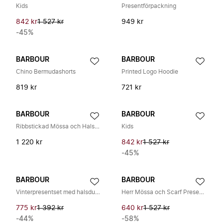
Kids
Presentförpackning
842 kr
1 527 kr
949 kr
-45%
BARBOUR
BARBOUR
Chino Bermudashorts
Printed Logo Hoodie
819 kr
721 kr
BARBOUR
BARBOUR
Ribbstickad Mössa och Halsduk Set
Kids
1 220 kr
842 kr
1 527 kr
-45%
BARBOUR
BARBOUR
Vinterpresentset med halsduk och mössa
Herr Mössa och Scarf Presentset
775 kr
1 392 kr
640 kr
1 527 kr
-44%
-58%