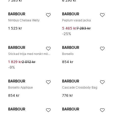
7 283 kr
6 290 kr
BARBOUR
BARBOUR
Nimbus Chelsea Welly
Peplum vaxad jacka
1 523 kr
5 465 kr
7 283 kr
-25%
BARBOUR
BARBOUR
Stickad tröja med norskt mönster
Borsello
1 829 kr
2 012 kr
854 kr
-9%
BARBOUR
BARBOUR
Borsello Applique
Cascade Crossbody Bag
854 kr
776 kr
BARBOUR
BARBOUR