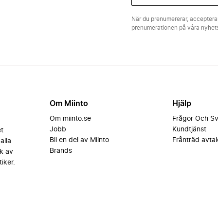
När du prenumererar, acceptera
prenumerationen på våra nyhe
Om Miinto
Hjälp
Om miinto.se
Frågor Och S
Jobb
Kundtjänst
et
Bli en del av Miinto
Frånträd avtal
alla
Brands
k av
iker.