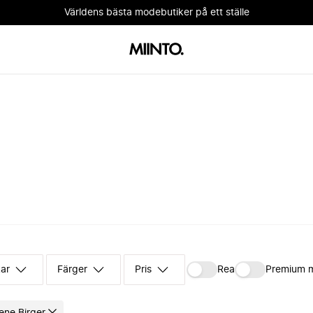
Världens bästa modebutiker på ett ställe
kar
Färger
Pris
Rea
Premium 