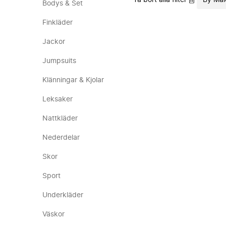
Ta bort alla filter
By Mal
Bodys & Set
Finkläder
Jackor
Jumpsuits
Klänningar & Kjolar
Leksaker
Nattkläder
Nederdelar
Skor
Sport
Underkläder
Väskor