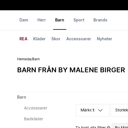
Dam
Herr
Barn
Sport
Brands
REA
Kläder
Skor
Accessoarer
Nyheter
Hemsida
/
Barn
BARN FRÅN BY MALENE BIRGER
Barn
Accessoarer
Märke
Storle
1
Badkläder