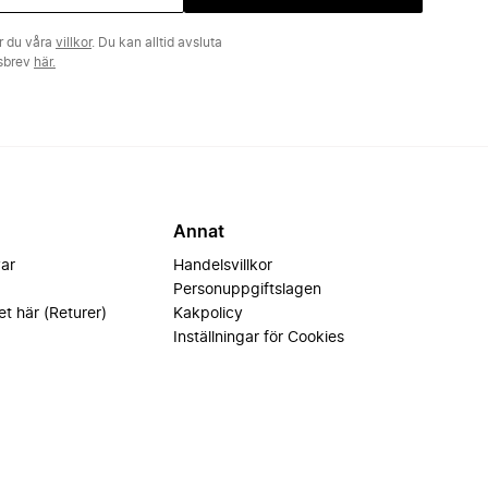
r du våra
villkor
. Du kan alltid avsluta
tsbrev
här.
Annat
var
Handelsvillkor
Personuppgiftslagen
et här (Returer)
Kakpolicy
Inställningar för Cookies