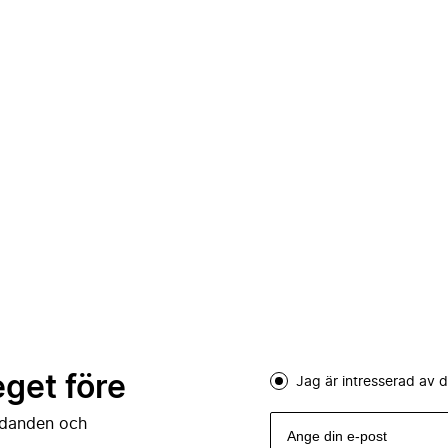
eget före
Jag är intresserad av
judanden och