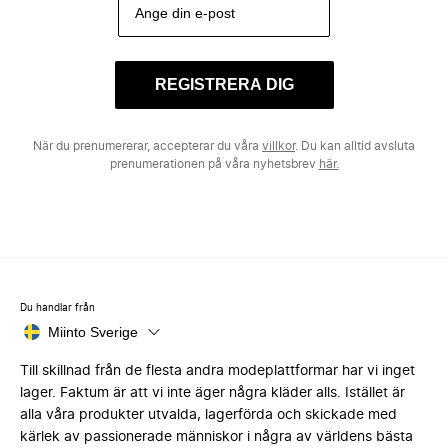
REGISTRERA DIG
När du prenumererar, accepterar du våra
villkor
. Du kan alltid avsluta
prenumerationen på våra nyhetsbrev
här.
Du handlar från
Miinto Sverige
Till skillnad från de flesta andra modeplattformar har vi inget
lager. Faktum är att vi inte äger några kläder alls. Istället är
alla våra produkter utvalda, lagerförda och skickade med
kärlek av passionerade människor i några av världens bästa