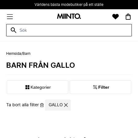
Världens bästa modebutiker på ett ställe
Hemsida
/
Barn
BARN FRÅN GALLO
Kategorier
Filter
Ta bort alla filter
GALLO