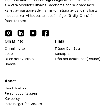
lager. Faktum är att vi inte äger några kläder alls. Istället är
alla våra produkter utvalda, lagerförda och skickade med
kärlek av passionerade människor i några av världens bästa
modebutiker. Vi hoppas att det är något för dig. Om så är
fallet, följ oss!
Om Miinto
Hjälp
Om miinto.se
Frågor Och Svar
Jobb
Kundtjänst
Bli en del av Miinto
Frånträd avtalet här (Returer)
Brands
Annat
Handelsvillkor
Personuppgiftslagen
Kakpolicy
Inställningar för Cookies