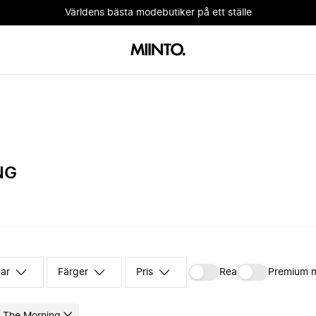
Världens bästa modebutiker på ett ställe
NG
kar
Färger
Pris
Rea
Premium 