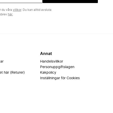
r du våra
villkor
. Du kan alltid avsluta
tsbrev
här.
Annat
var
Handelsvillkor
Personuppgiftslagen
et här (Returer)
Kakpolicy
Inställningar för Cookies