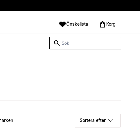
Önskelista
Korg
märken
Sortera efter