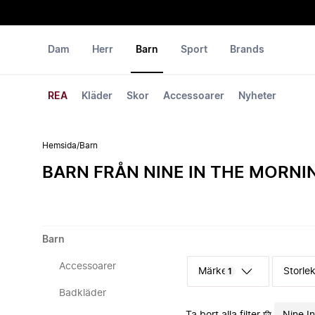
Dam
Herr
Barn
Sport
Brands
REA
Kläder
Skor
Accessoarer
Nyheter
Hemsida
/
Barn
BARN FRÅN NINE IN THE MORNI
Barn
Accessoarer
Märke
Storle
1
Badkläder