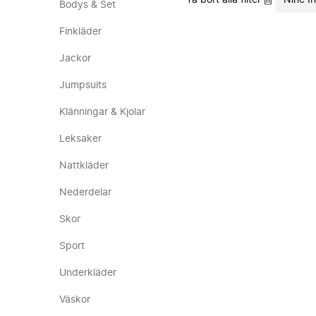
Ta bort alla filter
Nine I
Bodys & Set
Finkläder
Jackor
Jumpsuits
Klänningar & Kjolar
Leksaker
Nattkläder
Nederdelar
Skor
Sport
Underkläder
Väskor