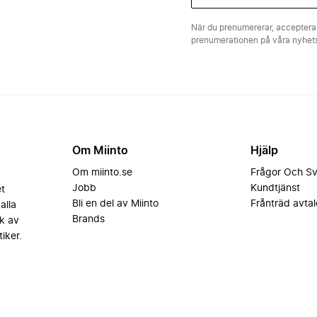
När du prenumererar, acceptera
prenumerationen på våra nyhe
Om Miinto
Hjälp
Om miinto.se
Frågor Och S
Jobb
Kundtjänst
et
Bli en del av Miinto
Frånträd avtal
alla
Brands
k av
iker.