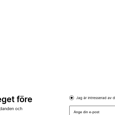
eget före
Jag är intresserad av
judanden och