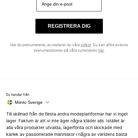
REGISTRERA DIG
När du prenumererar, accepterar du våra
villkor
. Du kan alltid avsluta
prenumerationen på våra nyhetsbrev
här.
Du handlar från
Miinto Sverige
Till skillnad från de flesta andra modeplattformar har vi inget
lager. Faktum är att vi inte äger några kläder alls. Istället är
alla våra produkter utvalda, lagerförda och skickade med
kärlek av passionerade människor i några av världens bästa