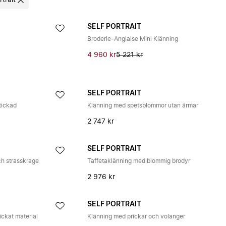
rtrait
SELF PORTRAIT
Broderie-Anglaise Mini Klänning
4 960 kr
5 221 kr
SELF PORTRAIT
tickad
Klänning med spetsblommor utan ärmar
2 747 kr
SELF PORTRAIT
h strasskrage
Taffetaklänning med blommig brodyr
2 976 kr
SELF PORTRAIT
ickat material
Klänning med prickar och volanger