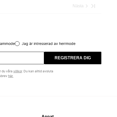
Nästa
 dammode
Jag är intresserad av herrmode
REGISTRERA DIG
r du våra
villkor
. Du kan alltid avsluta
tsbrev
här.
Annat