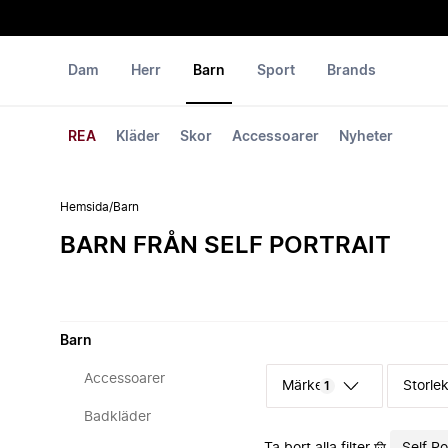
Dam
Herr
Barn
Sport
Brands
REA
Kläder
Skor
Accessoarer
Nyheter
Hemsida
/
Barn
BARN FRÅN SELF PORTRAIT
Barn
Accessoarer
Märke
Storle
1
Badkläder