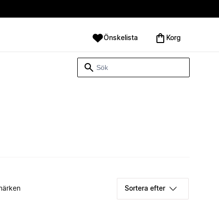
Önskelista
Korg
märken
Sortera efter