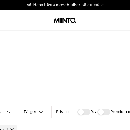
Världens bästa modebutiker på ett ställe
kar
Färger
Pris
Rea
Premium 