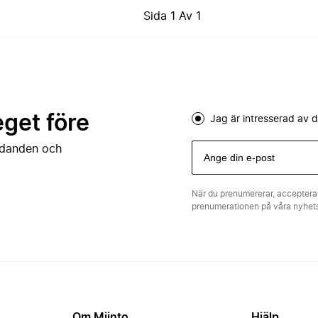
Sida
1
Av
1
eget före
Jag är intresserad av
judanden och
När du prenumererar, acceptera
prenumerationen på våra nyhe
Om Miinto
Hjälp