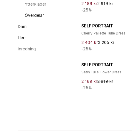
2 189 kr
2 919 kr
Ytterkläder
-25%
Överdelar
SELF PORTRAIT
Dam
Cherry Pailette Tulle Dress
Herr
2 404 kr
3 205 kr
Inredning
-25%
SELF PORTRAIT
Satin Tulle Flower Dress
2 189 kr
2 919 kr
-25%