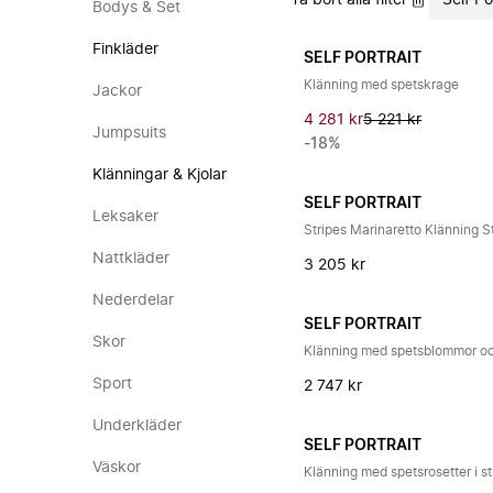
Ta bort alla filter
Self Po
Bodys & Set
Finkläder
SELF PORTRAIT
Klänning med spetskrage
Jackor
4 281 kr
5 221 kr
Jumpsuits
-18%
Klänningar & Kjolar
SELF PORTRAIT
Leksaker
Stripes Marinaretto Klänning S
Nattkläder
3 205 kr
Nederdelar
SELF PORTRAIT
Skor
Klänning med spetsblommor oc
Sport
2 747 kr
Underkläder
SELF PORTRAIT
Väskor
Klänning med spetsrosetter i st