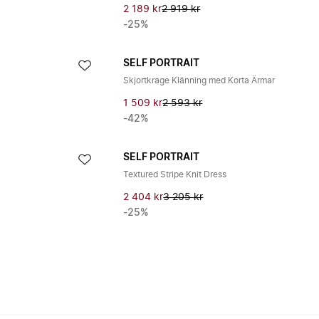
2 189 kr
2 919 kr
-25%
SELF PORTRAIT
Skjortkrage Klänning med Korta Ärmar
1 509 kr
2 593 kr
-42%
SELF PORTRAIT
Textured Stripe Knit Dress
2 404 kr
3 205 kr
-25%