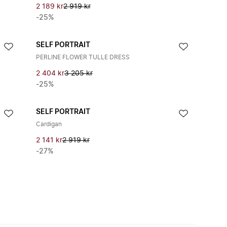
2 189 kr
2 919 kr
-25%
SELF PORTRAIT
PERLINE FLOWER TULLE DRESS
2 404 kr
3 205 kr
-25%
SELF PORTRAIT
Cardigan
2 141 kr
2 919 kr
-27%