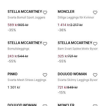
STELLA MCCARTNEY
MONCLER
Svarta Bomull Sport Joggers
Stiliga Leggings för Kvinnor
589 kr
905 kr
1 414 kr
2 217 kr
-35%
-36%
STELLA MCCARTNEY
STELLA MCCARTNEY
Bomullsleggings
Barn Svart Spöke Motiv Byxor
243 kr
544 kr
325 kr
721 kr
-55%
-55%
PINKO
DOUUOD WOMAN
Svarta Mesh Strass Leggings
Svarta Skinny Leggings Byxor
1 301 kr
721 kr
849 kr
-15%
DOUUOD WOMAN
MONCLER