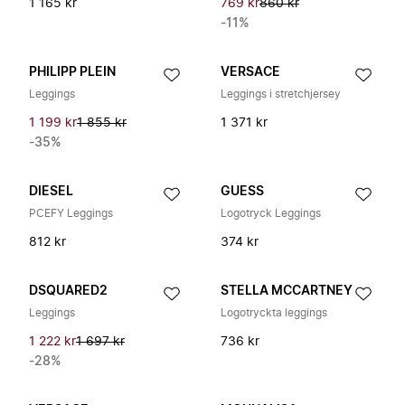
1 165 kr
769 kr
860 kr
-11%
PHILIPP PLEIN
VERSACE
Leggings
Leggings i stretchjersey
1 199 kr
1 855 kr
1 371 kr
-35%
DIESEL
GUESS
PCEFY Leggings
Logotryck Leggings
812 kr
374 kr
DSQUARED2
STELLA MCCARTNEY
Leggings
Logotryckta leggings
1 222 kr
1 697 kr
736 kr
-28%