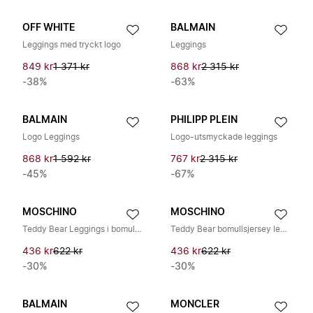
OFF WHITE
BALMAIN
Leggings med tryckt logo
Leggings
849 kr
1 371 kr
868 kr
2 315 kr
-38%
-63%
BALMAIN
PHILIPP PLEIN
Logo Leggings
Logo-utsmyckade leggings
868 kr
1 592 kr
767 kr
2 315 kr
-45%
-67%
MOSCHINO
MOSCHINO
Teddy Bear Leggings i bomullsblandning
Teddy Bear bomullsjersey leggings
436 kr
622 kr
436 kr
622 kr
-30%
-30%
BALMAIN
MONCLER