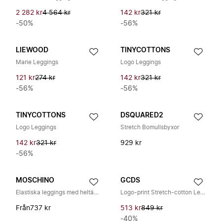
2 282 kr
4 564 kr
142 kr
321 kr
-50%
-56%
LIEWOOD
TINYCOTTONS
Marie Leggings
Logo Leggings
121 kr
274 kr
142 kr
321 kr
-56%
-56%
TINYCOTTONS
DSQUARED2
Logo Leggings
Stretch Bomullsbyxor
142 kr
321 kr
929 kr
-56%
MOSCHINO
GCDS
Elastiska leggings med heltäckande rutmönster
Logo-print Stretch-cotton Leggings
Från
737 kr
513 kr
849 kr
-40%