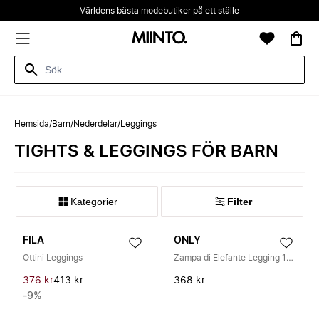
Världens bästa modebutiker på ett ställe
Hemsida
/
Barn
/
Nederdelar
/
Leggings
TIGHTS & LEGGINGS FÖR BARN
Kategorier
Filter
FILA
ONLY
Ottini Leggings
Zampa di Elefante Legging 15193010
376 kr
413 kr
368 kr
-9%