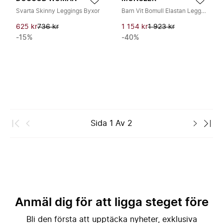
Svarta Skinny Leggings Byxor
Barn Vit Bomull Elastan Leggings
625 kr
736 kr
1 154 kr
1 923 kr
-15%
-40%
Sida
1
Av
2
Anmäl dig för att ligga steget före
Bli den första att upptäcka nyheter, exklusiva