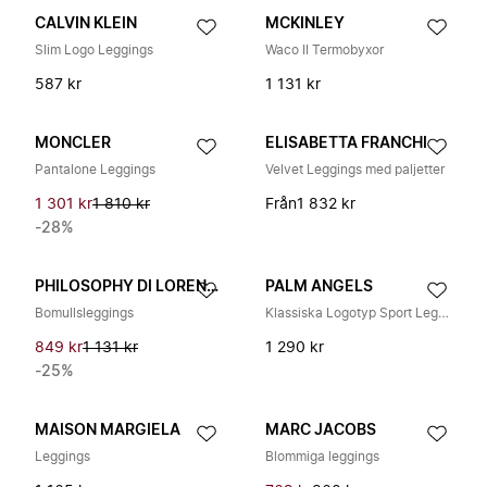
CALVIN KLEIN
MCKINLEY
Slim Logo Leggings
Waco II Termobyxor
587 kr
1 131 kr
MONCLER
ELISABETTA FRANCHI
Pantalone Leggings
Velvet Leggings med paljetter
1 301 kr
1 810 kr
Från
1 832 kr
-28%
PHILOSOPHY DI LORENZO SERAFINI
PALM ANGELS
Bomullsleggings
Klassiska Logotyp Sport Leggings
849 kr
1 131 kr
1 290 kr
-25%
MAISON MARGIELA
MARC JACOBS
Leggings
Blommiga leggings