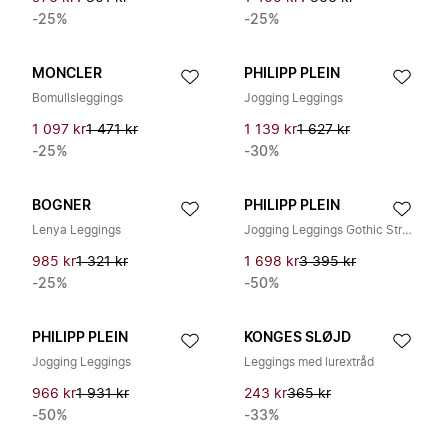
-25%
-25%
MONCLER
PHILIPP PLEIN
Bomullsleggings
Jogging Leggings
1 097 kr
1 471 kr
1 139 kr
1 627 kr
-25%
-30%
BOGNER
PHILIPP PLEIN
Lenya Leggings
Jogging Leggings Gothic Strass
985 kr
1 321 kr
1 698 kr
3 395 kr
-25%
-50%
PHILIPP PLEIN
KONGES SLØJD
Jogging Leggings
Leggings med lurextråd
966 kr
1 931 kr
243 kr
365 kr
-50%
-33%