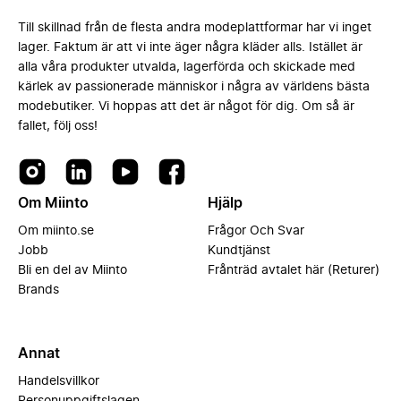
Till skillnad från de flesta andra modeplattformar har vi inget
lager. Faktum är att vi inte äger några kläder alls. Istället är
alla våra produkter utvalda, lagerförda och skickade med
kärlek av passionerade människor i några av världens bästa
modebutiker. Vi hoppas att det är något för dig. Om så är
fallet, följ oss!
Om Miinto
Hjälp
Om miinto.se
Frågor Och Svar
Jobb
Kundtjänst
Bli en del av Miinto
Frånträd avtalet här (Returer)
Brands
Annat
Handelsvillkor