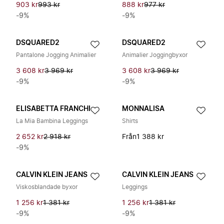
903 kr
993 kr
888 kr
977 kr
-9%
-9%
DSQUARED2
DSQUARED2
Pantalone Jogging Animalier
Animalier Joggingbyxor
3 608 kr
3 969 kr
3 608 kr
3 969 kr
-9%
-9%
ELISABETTA FRANCHI
MONNALISA
La Mia Bambina Leggings
Shirts
2 652 kr
2 918 kr
Från
1 388 kr
-9%
CALVIN KLEIN JEANS
CALVIN KLEIN JEANS
Viskosblandade byxor
Leggings
1 256 kr
1 381 kr
1 256 kr
1 381 kr
-9%
-9%