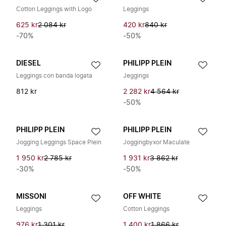
Cotton Leggings with Logo
Leggings
625 kr
2 084 kr
420 kr
840 kr
-70%
-50%
DIESEL
PHILIPP PLEIN
Leggings con banda logata
Jeggings
812 kr
2 282 kr
4 564 kr
-50%
PHILIPP PLEIN
PHILIPP PLEIN
Jogging Leggings Space Plein
Joggingbyxor Maculate
1 950 kr
2 785 kr
1 931 kr
3 862 kr
-30%
-50%
MISSONI
OFF WHITE
Leggings
Cotton Leggings
976 kr
1 301 kr
1 400 kr
1 866 kr