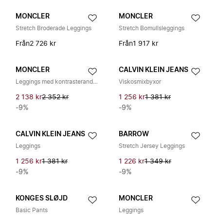
MONCLER
MONCLER
Stretch Broderade Leggings
Stretch Bomullsleggings
Från
2 726 kr
Från
1 917 kr
MONCLER
CALVIN KLEIN JEANS
Leggings med kontrasterande sidoband
Viskosmixbyxor
2 138 kr
2 352 kr
1 256 kr
1 381 kr
-9%
-9%
CALVIN KLEIN JEANS
BARROW
Leggings
Stretch Jersey Leggings
1 256 kr
1 381 kr
1 226 kr
1 349 kr
-9%
-9%
KONGES SLØJD
MONCLER
Basic Pants
Leggings