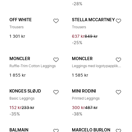
-28%
OFF WHITE
STELLA MCCARTNEY
Trousers
Trousers
1 301 kr
637 kr
849 kr
-25%
MONCLER
MONCLER
Ruffle-Trim Cotton Leggings
Leggings med logotypapplikation
1 855 kr
1 585 kr
KONGES SLØJD
MINI RODINI
Basic Leggings
Printed Leggings
152 kr
233 kr
300 kr
487 kr
-35%
-38%
BALMAIN
MARCELO BURLON