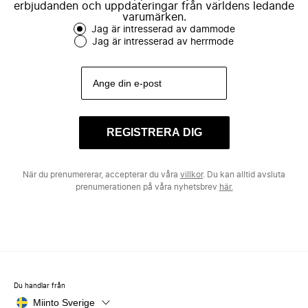
erbjudanden och uppdateringar från världens ledande
varumärken.
Jag är intresserad av dammode
Jag är intresserad av herrmode
REGISTRERA DIG
När du prenumererar, accepterar du våra
villkor
. Du kan alltid avsluta
prenumerationen på våra nyhetsbrev
här.
Du handlar från
Miinto Sverige