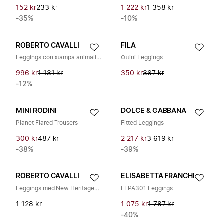
152 kr
233 kr
1 222 kr
1 358 kr
-35%
-10%
ROBERTO CAVALLI
FILA
Leggings con stampa animalier
Ottini Leggings
996 kr
1 131 kr
350 kr
367 kr
-12%
MINI RODINI
DOLCE & GABBANA
Planet Flared Trousers
Fitted Leggings
300 kr
487 kr
2 217 kr
3 619 kr
-38%
-39%
ROBERTO CAVALLI
ELISABETTA FRANCHI
Leggings med New Heritage-tryck
EFPA301 Leggings
1 128 kr
1 075 kr
1 787 kr
-40%