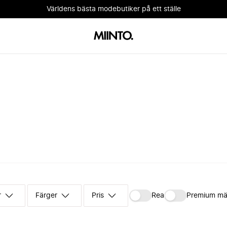
Världens bästa modebutiker på ett ställe
r
Färger
Pris
Rea
Premium mä