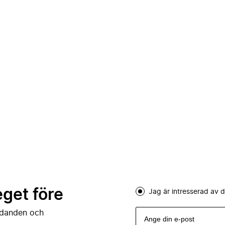
eget före
Jag är intresserad av
judanden och