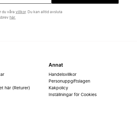
r du våra
villkor
. Du kan alltid avsluta
tsbrev
här.
Annat
var
Handelsvillkor
Personuppgiftslagen
et här (Returer)
Kakpolicy
Inställningar för Cookies