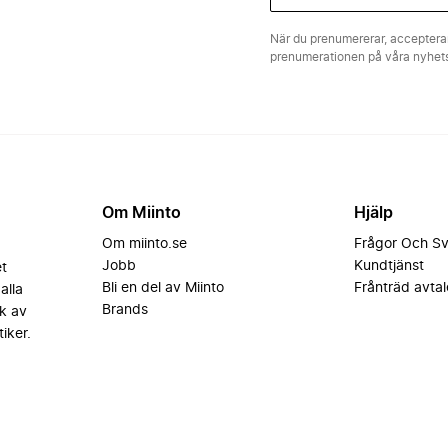
När du prenumererar, acceptera
prenumerationen på våra nyhe
Om Miinto
Hjälp
Om miinto.se
Frågor Och S
Jobb
Kundtjänst
et
Bli en del av Miinto
Frånträd avtal
alla
Brands
k av
iker.