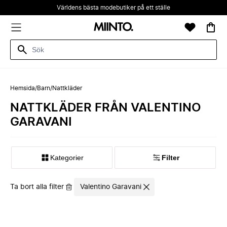
Världens bästa modebutiker på ett ställe
Hemsida
/
Barn
/
Nattkläder
NATTKLÄDER FRÅN VALENTINO
GARAVANI
Kategorier
Filter
Ta bort alla filter
Valentino Garavani