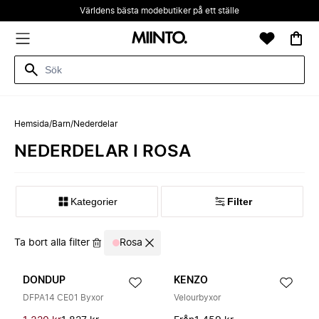
Världens bästa modebutiker på ett ställe
Hemsida
/
Barn
/
Nederdelar
NEDERDELAR I ROSA
Kategorier
Filter
Ta bort alla filter
Rosa
DONDUP
KENZO
DFPA14 CE01 Byxor
Velourbyxor