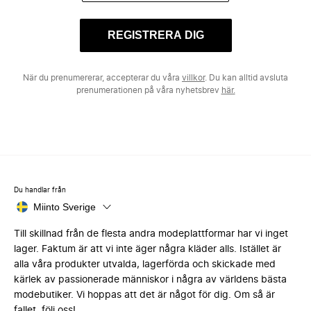
REGISTRERA DIG
När du prenumererar, accepterar du våra
villkor
. Du kan alltid avsluta
prenumerationen på våra nyhetsbrev
här.
Du handlar från
Miinto Sverige
Till skillnad från de flesta andra modeplattformar har vi inget
lager. Faktum är att vi inte äger några kläder alls. Istället är
alla våra produkter utvalda, lagerförda och skickade med
kärlek av passionerade människor i några av världens bästa
modebutiker. Vi hoppas att det är något för dig. Om så är
fallet, följ oss!