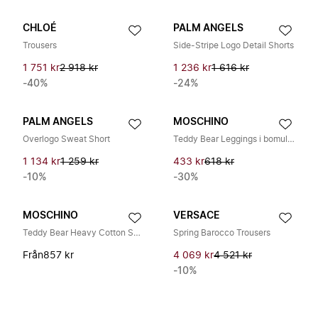
CHLOÉ
PALM ANGELS
Trousers
Side-Stripe Logo Detail Shorts
1 751 kr
2 918 kr
1 236 kr
1 616 kr
-40%
-24%
PALM ANGELS
MOSCHINO
Overlogo Sweat Short
Teddy Bear Leggings i bomullsblandning
1 134 kr
1 259 kr
433 kr
618 kr
-10%
-30%
MOSCHINO
VERSACE
Teddy Bear Heavy Cotton Shorts
Spring Barocco Trousers
Från
857 kr
4 069 kr
4 521 kr
-10%