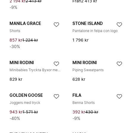
2 194 kr
2 413 kr
Från
2 413 kr
-9%
MANILA GRACE
STONE ISLAND
Shorts
Pantalone in felpa con logo
857 kr
1 224 kr
1 796 kr
-30%
MINI RODINI
MINI RODINI
Minibabies Tryckta Byxor med Vida Ben
Piping Sweatpants
829 kr
628 kr
GOLDEN GOOSE
FILA
Joggers med tryck
Benna Shorts
943 kr
1 571 kr
392 kr
430 kr
-40%
-9%