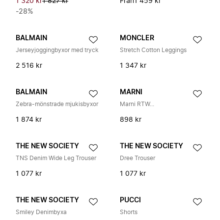
1 320 kr
1 827 kr
Från
1 459 kr
-28%
BALMAIN
MONCLER
Jerseyjoggingbyxor med tryck
Stretch Cotton Leggings
2 516 kr
1 347 kr
BALMAIN
MARNI
Zebra-mönstrade mjukisbyxor
Marni RTW...
1 874 kr
898 kr
THE NEW SOCIETY
THE NEW SOCIETY
TNS Denim Wide Leg Trouser
Dree Trouser
1 077 kr
1 077 kr
THE NEW SOCIETY
PUCCI
Smiley Denimbyxa
Shorts