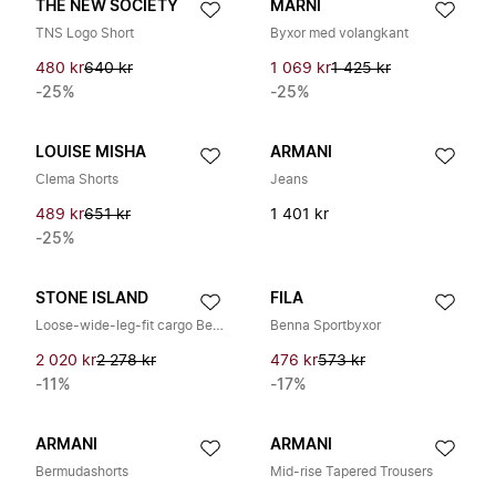
THE NEW SOCIETY
MARNI
TNS Logo Short
Byxor med volangkant
480 kr
640 kr
1 069 kr
1 425 kr
-25%
-25%
LOUISE MISHA
ARMANI
Clema Shorts
Jeans
489 kr
651 kr
1 401 kr
-25%
STONE ISLAND
FILA
Loose-wide-leg-fit cargo Bermuda shorts
Benna Sportbyxor
2 020 kr
2 278 kr
476 kr
573 kr
-11%
-17%
ARMANI
ARMANI
Bermudashorts
Mid-rise Tapered Trousers