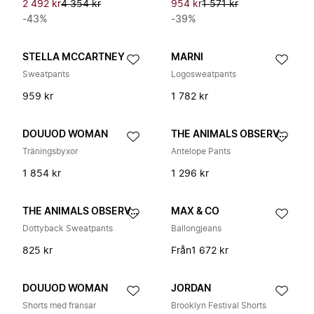
2 492 kr
4 354 kr
954 kr
1 571 kr
-43%
-39%
STELLA MCCARTNEY
MARNI
Sweatpants
Logosweatpants
959 kr
1 782 kr
DOUUOD WOMAN
THE ANIMALS OBSERVATORY
Träningsbyxor
Antelope Pants
1 854 kr
1 296 kr
THE ANIMALS OBSERVATORY
MAX & CO
Dottyback Sweatpants
Ballongjeans
825 kr
Från
1 672 kr
DOUUOD WOMAN
JORDAN
Shorts med fransar
Brooklyn Festival Shorts