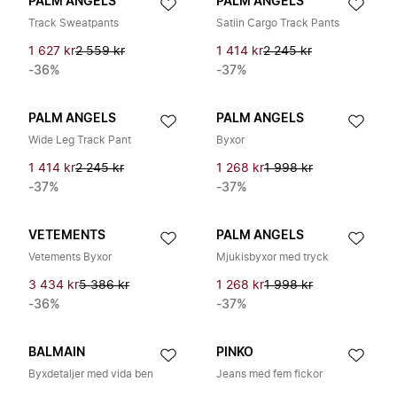
PALM ANGELS
PALM ANGELS
Track Sweatpants
Satiin Cargo Track Pants
1 627 kr
2 559 kr
1 414 kr
2 245 kr
-36%
-37%
PALM ANGELS
PALM ANGELS
Wide Leg Track Pant
Byxor
1 414 kr
2 245 kr
1 268 kr
1 998 kr
-37%
-37%
VETEMENTS
PALM ANGELS
Vetements Byxor
Mjukisbyxor med tryck
3 434 kr
5 386 kr
1 268 kr
1 998 kr
-36%
-37%
BALMAIN
PINKO
Byxdetaljer med vida ben
Jeans med fem fickor