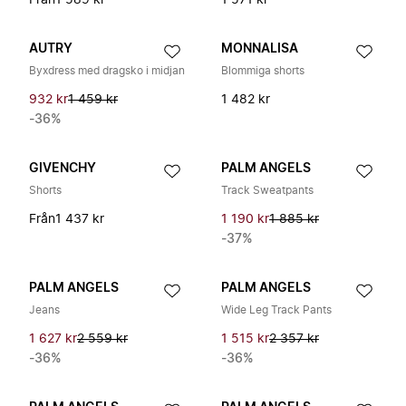
Från
1 589 kr
1 571 kr
AUTRY
MONNALISA
Byxdress med dragsko i midjan
Blommiga shorts
932 kr
1 459 kr
1 482 kr
-36%
GIVENCHY
PALM ANGELS
Shorts
Track Sweatpants
Från
1 437 kr
1 190 kr
1 885 kr
-37%
PALM ANGELS
PALM ANGELS
Jeans
Wide Leg Track Pants
1 627 kr
2 559 kr
1 515 kr
2 357 kr
-36%
-36%