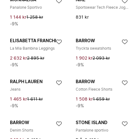
MONNALISA
NIKE
Panalone Sportivo
Sportswear Tech Fleece Joggers
1 144 kr
1 258 kr
831 kr
-9%
ELISABETTA FRANCHI
BARROW
La Mia Bambina Leggings
Tryckta sweatshorts
2 632 kr
2 895 kr
1 902 kr
2 093 kr
-9%
-9%
RALPH LAUREN
BARROW
Jeans
Cotton Fleece Shorts
1 465 kr
1 611 kr
1 508 kr
1 659 kr
-9%
-9%
BARROW
STONE ISLAND
Denim Shorts
Pantalone sportivo