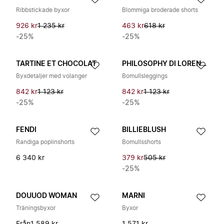
Ribbstickade byxor
Blommiga broderade shorts
926 kr
1 235 kr
463 kr
618 kr
-25%
-25%
TARTINE ET CHOCOLAT
PHILOSOPHY DI LORENZO SERAFINI
Byxdetaljer med volanger
Bomullsleggings
842 kr
1 123 kr
842 kr
1 123 kr
-25%
-25%
FENDI
BILLIEBLUSH
Randiga poplinshorts
Bomullsshorts
6 340 kr
379 kr
505 kr
-25%
DOUUOD WOMAN
MARNI
Träningsbyxor
Byxor