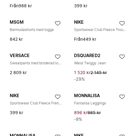
Från
988 kr
399 kr
MSGM
NIKE
Bermudashorts med logga
Sportswear Club Fleece Trousers
842 kr
Från
449 kr
VERSACE
DSQUARED2
Sweatpants med broderad logotyp
Waist Twiggy Jean
2 809 kr
1 520 kr
2 145 kr
-29%
NIKE
MONNALISA
Sportswear Club Fleece French Terry Shorts
Fantalisa Leggings
399 kr
896 kr
985 kr
-9%