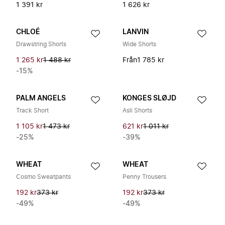
1 391 kr
1 626 kr
CHLOÉ
LANVIN
Drawstring Shorts
Wide Shorts
1 265 kr
1 488 kr
Från
1 785 kr
-15%
PALM ANGELS
KONGES SLØJD
Track Short
Asli Shorts
1 105 kr
1 473 kr
621 kr
1 011 kr
-25%
-39%
WHEAT
WHEAT
Cosmo Sweatpants
Penny Trousers
192 kr
373 kr
192 kr
373 kr
-49%
-49%