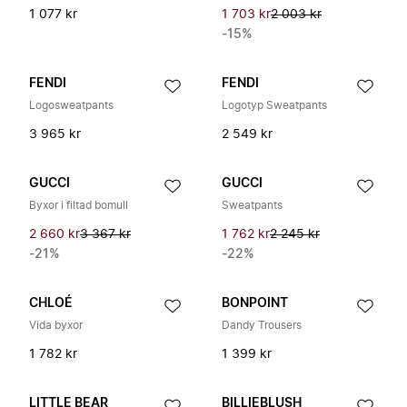
1 077 kr
1 703 kr
2 003 kr
-15%
FENDI
FENDI
Logosweatpants
Logotyp Sweatpants
3 965 kr
2 549 kr
GUCCI
GUCCI
Byxor i filtad bomull
Sweatpants
2 660 kr
3 367 kr
1 762 kr
2 245 kr
-21%
-22%
CHLOÉ
BONPOINT
Vida byxor
Dandy Trousers
1 782 kr
1 399 kr
LITTLE BEAR
BILLIEBLUSH