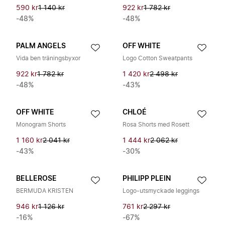
590 kr
1 140 kr
922 kr
1 782 kr
-48%
-48%
PALM ANGELS
OFF WHITE
Vida ben träningsbyxor
Logo Cotton Sweatpants
922 kr
1 782 kr
1 420 kr
2 498 kr
-48%
-43%
OFF WHITE
CHLOÉ
Monogram Shorts
Rosa Shorts med Rosett
1 160 kr
2 041 kr
1 444 kr
2 062 kr
-43%
-30%
BELLEROSE
PHILIPP PLEIN
BERMUDA KRISTEN
Logo-utsmyckade leggings
946 kr
1 126 kr
761 kr
2 297 kr
-16%
-67%