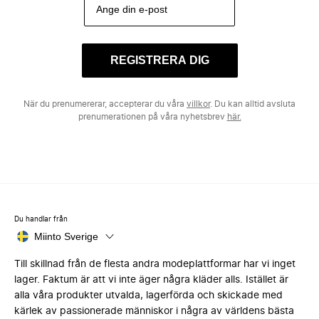
REGISTRERA DIG
När du prenumererar, accepterar du våra
villkor
. Du kan alltid avsluta
prenumerationen på våra nyhetsbrev
här.
Du handlar från
Miinto Sverige
Till skillnad från de flesta andra modeplattformar har vi inget
lager. Faktum är att vi inte äger några kläder alls. Istället är
alla våra produkter utvalda, lagerförda och skickade med
kärlek av passionerade människor i några av världens bästa