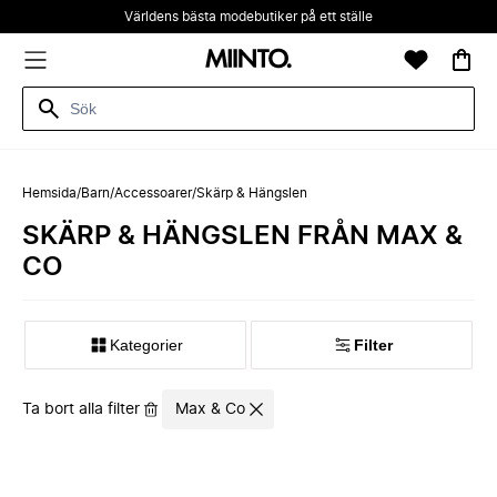
Världens bästa modebutiker på ett ställe
Hemsida
/
Barn
/
Accessoarer
/
Skärp & Hängslen
SKÄRP & HÄNGSLEN FRÅN MAX &
CO
Kategorier
Filter
Ta bort alla filter
Max & Co