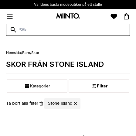
Världens bästa modebutiker på ett ställe
Hemsida
/
Barn
/
Skor
SKOR FRÅN STONE ISLAND
Kategorier
Filter
Ta bort alla filter
Stone Island