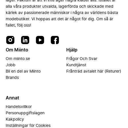
lager. Faktum är att vi inte äger några kläder alls. Istället är
alla våra produkter utvalda, lagerförda och skickade med
kärlek av passionerade människor i några av världens bästa
modebutiker. Vi hoppas att det är något för dig. Om så är
fallet, följ oss!
Om Miinto
Hjälp
Om miinto.se
Frågor Och Svar
Jobb
Kundtjänst
Bli en del av Miinto
Frånträd avtalet här (Returer)
Brands
Annat
Handelsvillkor
Personuppgiftslagen
Kakpolicy
Inställningar för Cookies