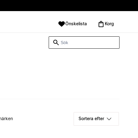
Önskelista
Korg
märken
Sortera efter