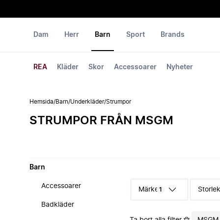
Dam
Herr
Barn
Sport
Brands
REA
Kläder
Skor
Accessoarer
Nyheter
Hemsida
/
Barn
/
Underkläder
/
Strumpor
STRUMPOR FRÅN MSGM
Barn
Accessoarer
Märke
Storle
1
Badkläder