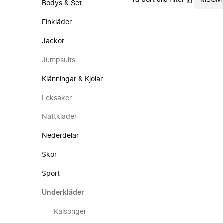
Ta bort alla filter
MSGM
Bodys & Set
Finkläder
Jackor
Jumpsuits
Klänningar & Kjolar
Leksaker
Nattkläder
Nederdelar
Skor
Sport
Underkläder
Kalsonger