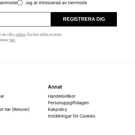
 dammode
Jag är intresserad av herrmode
REGISTRERA DIG
r du våra
villkor
. Du kan alltid avsluta
tsbrev
här.
Annat
var
Handelsvillkor
Personuppgiftslagen
et här (Returer)
Kakpolicy
Inställningar för Cookies