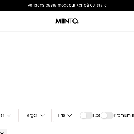
Världens bästa modebutiker på ett ställe
kar
Färger
Pris
Rea
Premium 