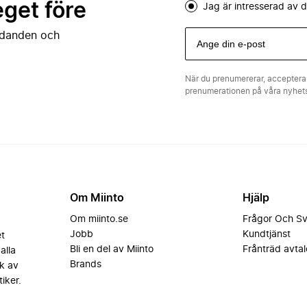
eget före
Jag är intresserad av
judanden och
När du prenumererar, acceptera
prenumerationen på våra nyhe
Om Miinto
Hjälp
Om miinto.se
Frågor Och S
Jobb
Kundtjänst
et
Bli en del av Miinto
Frånträd avtal
alla
Brands
k av
iker.