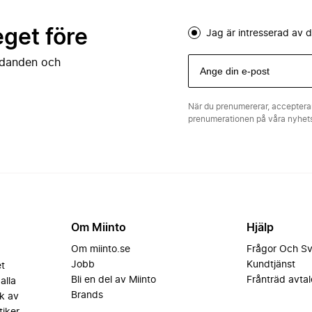
eget före
Jag är intresserad av
judanden och
När du prenumererar, acceptera
prenumerationen på våra nyhe
Om Miinto
Hjälp
Om miinto.se
Frågor Och S
Jobb
Kundtjänst
et
Bli en del av Miinto
Frånträd avtal
alla
Brands
k av