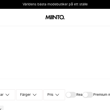
Världens bästa modebutiker på ett ställe
kar
Färger
Pris
Rea
Premium 