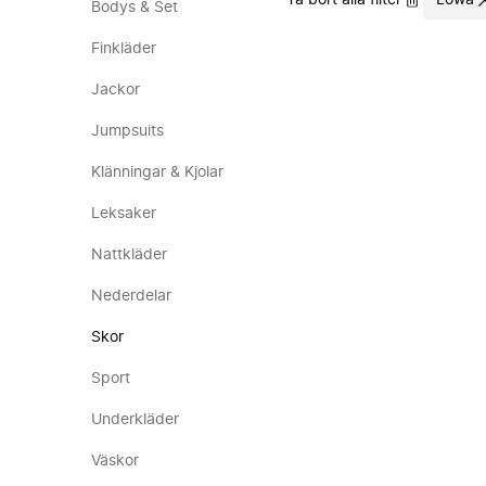
Ta bort alla filter
Lowa
Bodys & Set
Finkläder
Jackor
Jumpsuits
Klänningar & Kjolar
Leksaker
Nattkläder
Nederdelar
Skor
Sport
Underkläder
Väskor