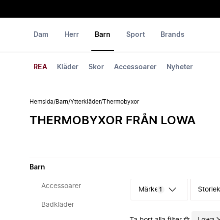
Dam
Herr
Barn
Sport
Brands
REA
Kläder
Skor
Accessoarer
Nyheter
Hemsida
/
Barn
/
Ytterkläder
/
Thermobyxor
THERMOBYXOR FRÅN LOWA
Barn
Accessoarer
Märke
Storle
1
Badkläder