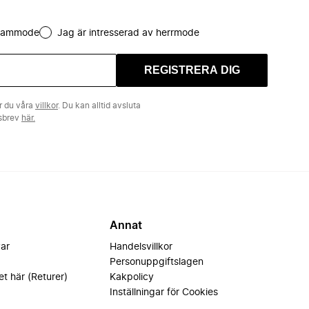
 dammode
Jag är intresserad av herrmode
REGISTRERA DIG
r du våra
villkor
. Du kan alltid avsluta
tsbrev
här.
Annat
var
Handelsvillkor
Personuppgiftslagen
et här (Returer)
Kakpolicy
Inställningar för Cookies