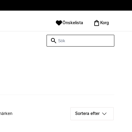
Önskelista
Korg
märken
Sortera efter